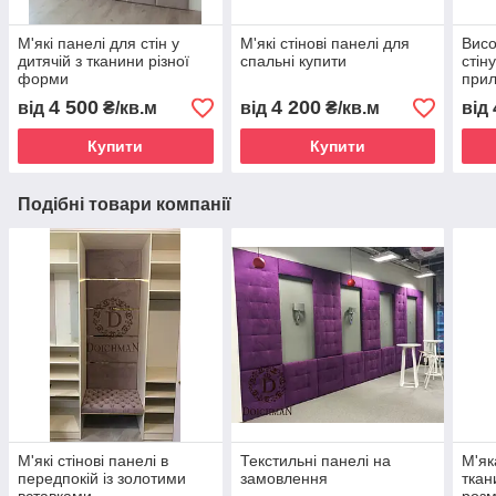
М'які панелі для стін у
М'які стінові панелі для
Висо
дитячій з тканини різної
спальні купити
стіну
форми
прил
тумб
4 500
4 200
від
₴/кв.м
від
₴/кв.м
від
Купити
Купити
Подібні товари компанії
М'які стінові панелі в
Текстильні панелі на
М'як
передпокій із золотими
замовлення
ткан