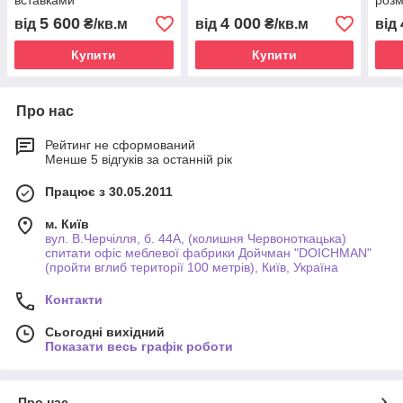
вставками
розм
5 600
4 000
від
₴/кв.м
від
₴/кв.м
від
Купити
Купити
Про нас
Рейтинг не сформований
Менше 5 відгуків за останній рік
Працює з 30.05.2011
м. Київ
вул. В.Черчілля, б. 44А, (колишня Червоноткацька)
спитати офіс меблевої фабрики Дойчман "DOICHMAN"
(пройти вглиб території 100 метрів), Київ, Україна
Контакти
Сьогодні вихідний
Показати весь графік роботи
Про нас