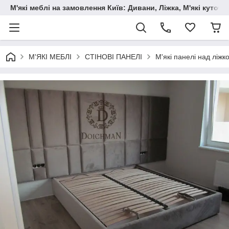
М'які меблі на замовлення Київ: Дивани, Ліжка, М'які куто
М'ЯКІ МЕБЛІ
СТІНОВІ ПАНЕЛІ
М'які панелі над ліжк