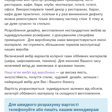
ресторани, кафе, бари, клуби, кінотеатри, готелі, готелі,
офіси. Використовувати такий декор у ресторанах, барах,
кафе дуже практично, оскільки в у разі виникнення дефекту
можна ремонтувати тільки зіпсовану частину стіни. К тому ж,
це дуже сучасно та стильно.
Розроблення дизайну, виготовлення нестандартних меблів за
індивідуальними розмірами, з урахуванням специфіки
приміщення. Для виробництва нами використовуються якісні
матеріали, які сприяють збільшенню термінів експлуатації
наших виробів.
Величезний вибір варіантів колірної гами оббивних матеріалів
(шкіра, шкірозамінник, тканина). Для економії Вашого часу
можливий виїзд до замовника зі зразками тканин.
Наші м'які меблі від виробника
— це висока якість,
зносостійкість, почуття стилю, чудовий дизайн, затишок і
найкращий вибір для Вас і Вашого бізнесу.
Вартість розраховується індивідуально залежно від обсягів,
категорії оббивного матеріалу та складності виготовлення.
Для швидкого розрахунку вартості
телефонуйте або пишіть нашим менеджерам