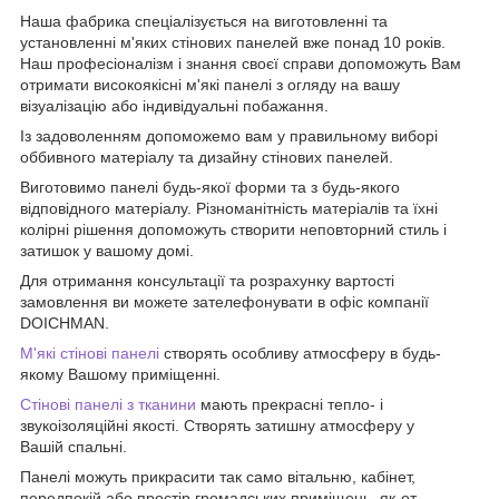
Наша фабрика спеціалізується на виготовленні та
установленні м'яких стінових панелей вже понад 10 років.
Наш професіоналізм і знання своєї справи допоможуть Вам
отримати високоякісні м'які панелі з огляду на вашу
візуалізацію або індивідуальні побажання.
Із задоволенням допоможемо вам у правильному виборі
оббивного матеріалу та дизайну стінових панелей.
Виготовимо панелі будь-якої форми та з будь-якого
відповідного матеріалу. Різноманітність матеріалів та їхні
колірні рішення допоможуть створити неповторний стиль і
затишок у вашому домі.
Для отримання консультації та розрахунку вартості
замовлення ви можете зателефонувати в офіс компанії
DOICHMAN.
М'які стінові панелі
створять особливу атмосферу в будь-
якому Вашому приміщенні.
Стінові панелі з тканини
мають прекрасні тепло- і
звукоізоляційні якості. Створять затишну атмосферу у
Вашій спальні.
Панелі можуть прикрасити так само вітальню, кабінет,
передпокій або простір громадських приміщень, як-от