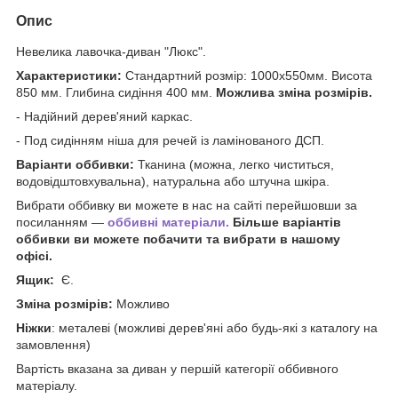
Опис
Невелика лавочка-диван "Люкс".
Характеристики:
Стандартний розмір: 1000х550мм. Висота
850 мм. Глибина сидіння 400 мм.
Можлива зміна розмірів.
- Надійний дерев'яний каркас.
- Под сидінням ніша для речей із ламінованого ДСП.
Варіанти оббивки:
Тканина (можна, легко чиститься,
водовідштовхувальна), натуральна або штучна шкіра.
Вибрати оббивку ви можете в нас на сайті перейшовши за
посиланням —
оббивні матеріали.
Більше варіантів
оббивки ви можете побачити та вибрати в нашому
офісі.
Ящик:
Є.
Зміна розмірів:
Можливо
Ніжки
: металеві (можливі дерев'яні або будь-які з каталогу на
замовлення)
Вартість вказана за диван у першій категорії оббивного
матеріалу.