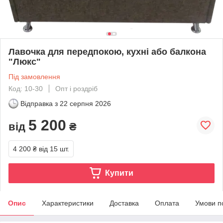
Лавочка для передпокою, кухні або балкона
"Люкс"
Під замовлення
Код: 10-30
Опт і роздріб
Відправка з
22 серпня 2026
5 200
від
₴
4 200 ₴
від 15 шт.
Купити
Опис
Характеристики
Доставка
Оплата
Умови п