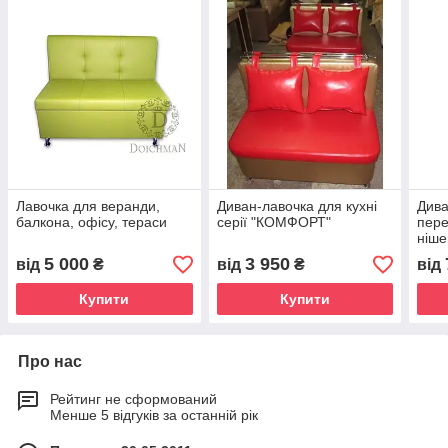
Лавочка для веранди,
Диван-лавочка для кухні
Дива
балкона, офісу, тераси
серії "КОМФОРТ"
пере
ніше
Укра
5 000
3 950
від
₴
від
₴
від
Купити
Купити
Про нас
Рейтинг не сформований
Менше 5 відгуків за останній рік