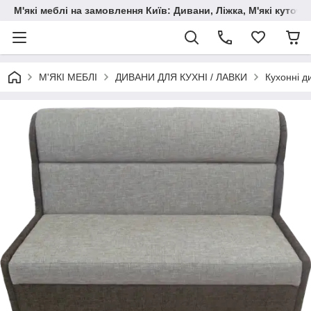
М'які меблі на замовлення Київ: Дивани, Ліжка, М'які куто
М'ЯКІ МЕБЛІ
ДИВАНИ ДЛЯ КУХНІ / ЛАВКИ
Кухонні д