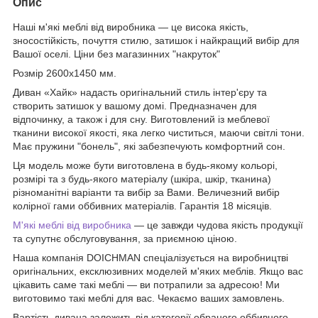
Опис
Наші м'які меблі від виробника — це висока якість,
зносостійкість, почуття стилю, затишок і найкращий вибір для
Вашої оселі. Ціни без магазинних "накруток"
Розмір 2600х1450 мм.
Диван «Хайк» надасть оригінальний стиль інтер'єру та
створить
затишок у вашому домі. П
редн
азначен для
відпочинку, а також і для сну. Виготовлений із меблевої
тканини високої якості, яка легко чиститься, маючи світлі тони.
Має пружини "бонель", які забезпечують комфортний сон.
Ця модель може бути виготовлена в будь-якому кольорі,
розмірі та з будь-якого матеріалу (шкіра, шкір, тканина)
різноманітні варіанти та вибір за Вами. Величезний вибір
колірної гами оббивних матеріалів. Гарантія 18 місяців.
М'які меблі від виробника
— це завжди чудова якість продукції
та супутнє обслуговування, за приємною ціною.
Наша компанія DOICHMAN спеціалізується на виробництві
оригінальних, ексклюзивних моделей м'яких меблів. Якщо вас
цікавить саме такі меблі — ви потрапили за адресою! Ми
виготовимо такі меблі для вас. Чекаємо ваших замовлень.
Вартість дивана залежить від категорії обраного оббивного