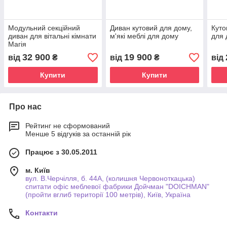
Модульний секційний
Диван кутовий для дому,
Куто
диван для вітальні кімнати
м'які меблі для дому
для 
Магія
32 900
19 900
від
₴
від
₴
від
Купити
Купити
Про нас
Рейтинг не сформований
Менше 5 відгуків за останній рік
Працює з 30.05.2011
м. Київ
вул. В.Черчілля, б. 44А, (колишня Червоноткацька)
спитати офіс меблевої фабрики Дойчман "DOICHMAN"
(пройти вглиб території 100 метрів), Київ, Україна
Контакти