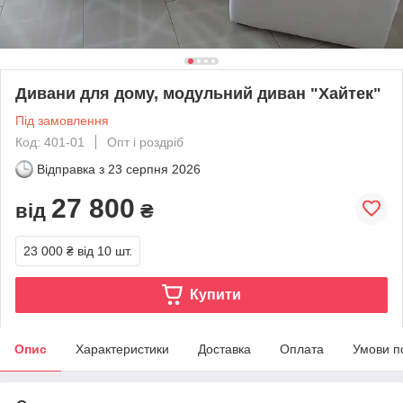
Дивани для дому, модульний диван "Хайтек"
Під замовлення
Код: 401-01
Опт і роздріб
Відправка з
23 серпня 2026
27 800
від
₴
23 000 ₴
від 10 шт.
Купити
Опис
Характеристики
Доставка
Оплата
Умови п