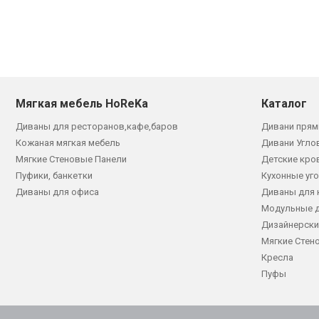
Мягкая мебель HoReKa
Каталог
Диваны для ресторанов,кафе,баров
Дивани прям
Кожаная мягкая мебель
Дивани Угло
Мягкие Стеновые Панели
Детские кро
Пуфики, банкетки
Кухонные уг
Диваны для офиса
Диваны для 
Модульные 
Дизайнерски
Мягкие Стен
Кресла
Пуфы