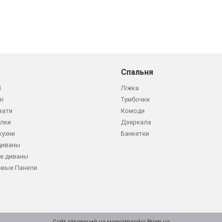
Спальня
і
Ліжка
ві
Тумбочки
вати
Комоди
олки
Дзеркала
кухни
Банкетки
диваны
е диваны
овые Панели