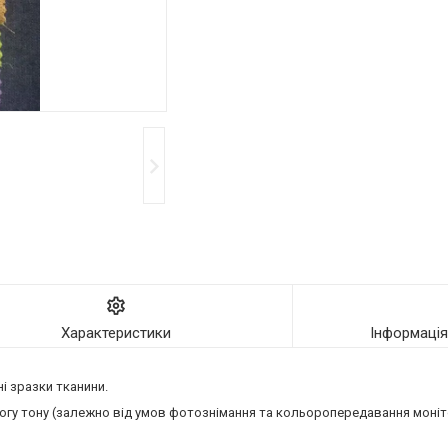
Характеристики
Інформаці
і зразки тканини.
ідлогу тону (залежно від умов фотознімання та кольоропередавання моні