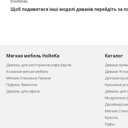
Doichman.
Щоб подивитися інші моделі диванів перейдіть за 
Мягкая мебель HoReKa
Каталог
Диваны для ресторанов,кафе,баров
Дивани прям
Кожаная мягкая мебель
Дивани Угло
Мягкие Стеновые Панели
Детские кро
Пуфики, банкетки
Кухонные уг
Диваны для офиса
Диваны для 
Модульные 
Дизайнерски
Мягкие Стен
Кресла
Пуфы