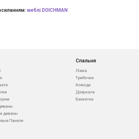
посиланням:
меблі DOICHMAN
Спальня
і
Ліжка
ві
Тумбочки
вати
Комоди
олки
Дзеркала
кухни
Банкетки
диваны
е диваны
овые Панели