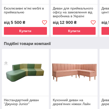
Ексклюзивні м'які меблі в
Диван для приймального
Дива
приймальню
офісу на замовлення від
цент
виробника в Україні
"Дойчман"
5 500
12 900
від
₴
від
₴
від
Купити
Купити
Подібні товари компанії
Нестандартний диван
Кухонний диван на
Дива
"Джуніор Junior"
дерев'яних ніжках Лайн
дере