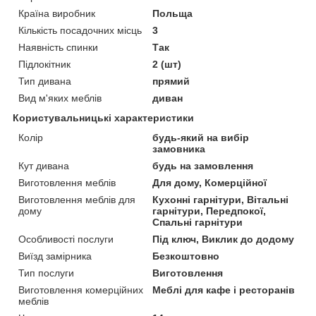
Країна виробник
Польща
Кількість посадочних місць
3
Наявність спинки
Так
Підлокітник
2 (шт)
Тип дивана
прямий
Вид м'яких меблів
диван
Користувальницькі характеристики
Колір
будь-який на вибір
замовника
Кут дивана
будь на замовлення
Виготовлення меблів
Для дому, Комерційної
Виготовлення меблів для
Кухонні гарнітури, Вітальні
дому
гарнітури, Передпокої,
Спальні гарнітури
Особливості послуги
Під ключ, Виклик до додому
Виїзд замірника
Безкоштовно
Тип послуги
Виготовлення
Виготовлення комерційних
Меблі для кафе і ресторанів
меблів