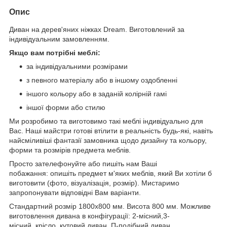
Опис
Диван на дерев'яних ніжках Dream. Виготовлений за
індивідуальним замовленням.
Якщо вам потрібні меблі:
за індивідуальними розмірами
з певного матеріалу або в іншому оздобленні
іншого кольору або в заданій колірній гамі
іншої форми або стилю
Ми розробимо та виготовимо такі меблі індивідуально для
Вас. Наші майстри готові втілити в реальність будь-які, навіть
найсміливіші фантазії замовника щодо дизайну та кольору,
форми та розмірів предмета меблів.
Просто зателефонуйте або пишіть нам Ваші
побажання: опишіть предмет м'яких меблів, який Ви хотіли б
виготовити (фото, візуалізація, розмір). Мистаримо
запропонувати відповідні Вам варіанти.
Стандартний розмір 1800х800 мм. Висота 800 мм. Можливе
виготовлення дивана в конфігурації: 2-місний,3-
місний, крісло, кутовий диван, П-подібний диван.