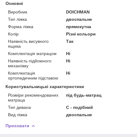
Основні
Виробник
DOICHMAN
Тип ліжка
двоспальне
Форма ліжка
прямокутна
Колір
Різні кольори
Наявність висувного
Так
ящика
Комплектація матрацом
Ні
Наявність підйомного
Ні
механізму
Комплектація
Ні
ортопедичним підставою
Користувальницькі характеристики
Розміри рекомендованих
під будь-матрац
матраца
Тип дивана
С - подібний
Вид ліжка
двоспальне
Приховати