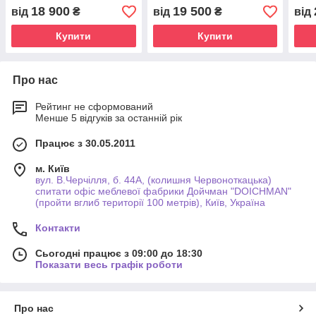
купити Україна
на замовлення в Україні
піді
18 900
19 500
від
₴
від
₴
від
на л
зам
Купити
Купити
Про нас
Рейтинг не сформований
Менше 5 відгуків за останній рік
Працює з 30.05.2011
м. Київ
вул. В.Черчілля, б. 44А, (колишня Червоноткацька)
спитати офіс меблевої фабрики Дойчман "DOICHMAN"
(пройти вглиб території 100 метрів), Київ, Україна
Контакти
Сьогодні працює з 09:00 до 18:30
Показати весь графік роботи
Про нас