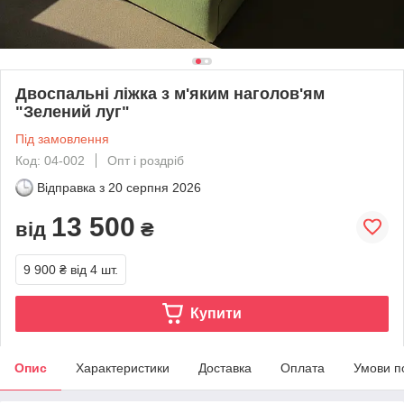
Двоспальні ліжка з м'яким наголов'ям
"Зелений луг"
Під замовлення
Код: 04-002
Опт і роздріб
Відправка з
20 серпня 2026
13 500
від
₴
9 900 ₴
від 4 шт.
Купити
Опис
Характеристики
Доставка
Оплата
Умови п