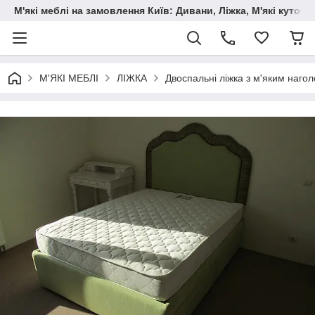
М'які меблі на замовлення Київ: Дивани, Ліжка, М'які куто
М'ЯКІ МЕБЛІ
ЛІЖКА
Двоспальні ліжка з м'яким нагол