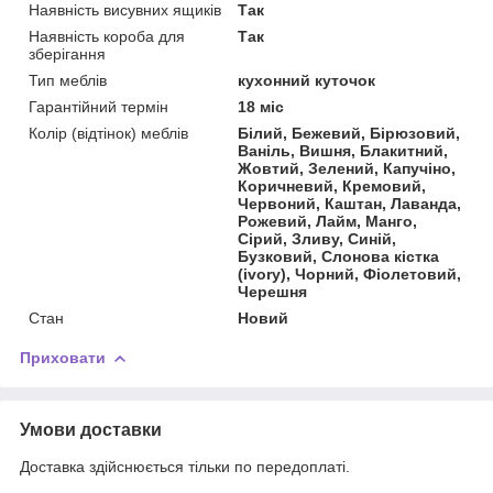
Наявність висувних ящиків
Так
Наявність короба для
Так
зберігання
Тип меблів
кухонний куточок
Гарантійний термін
18 міс
Колір (відтінок) меблів
Білий, Бежевий, Бірюзовий,
Ваніль, Вишня, Блакитний,
Жовтий, Зелений, Капучіно,
Коричневий, Кремовий,
Червоний, Каштан, Лаванда,
Рожевий, Лайм, Манго,
Сірий, Зливу, Синій,
Бузковий, Слонова кістка
(ivory), Чорний, Фіолетовий,
Черешня
Стан
Новий
Приховати
Умови доставки
Доставка здійснюється тільки по передоплаті.