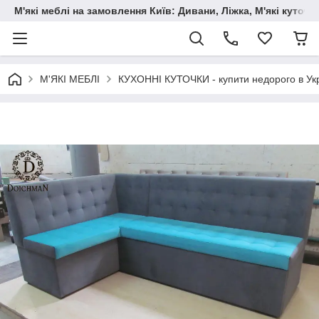
М'які меблі на замовлення Київ: Дивани, Ліжка, М'які куто
М'ЯКІ МЕБЛІ
КУХОННІ КУТОЧКИ - купити недорого в Укр