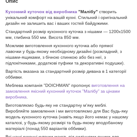
Опис
Кухонний куточок від виробника
"Малібу"
створить
унікальний комфорт на вашій кухні. Стильний і оригінальний
дизайн не залишить вас і ваших гостей байдужими.
Стандартний розмір кухонного куточка з нішами — 1200х1500
мм, глибина 550 мм. Висота 850 мм.
Можливе виготовлення кухонного куточка або прямої
лавочки у будь-якому необхідному дизайні (розкладний, з
нішами-ящиками, з бічною спинкою або без неї, з
підлокітниками, додаткові пуфики та декоративні подушки).
Вартість вказана за стандартний розмір дивана в 1 категорії
оббивки.
Меблева компанія "DOICHMAN" пропонує
виготовлення на
замовлення якісний кухонний куточок "Малібу" за цінами
виробника
.
Виготовляємо будь-яку не стандартну м'яку меблі.
Виробляйте замовлення і ми виготовляємо для Вас будь-яку
модель кухонного куточка (навіть якщо його немає у нашому
каталозі, у будь-якому розмірі та будь-якому вподобаному
матеріалі (понад 550 варіантів оббивки).
Всі наші кухонні куточки мають під сидіннями ящики для