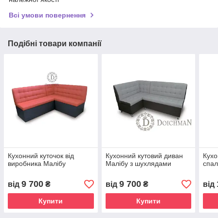
Всі умови повернення
Подібні товари компанії
Кухонний куточок від
Кухонний кутовий диван
Кухо
виробника Малібу
Малібу з шухлядами
спал
9 700
9 700
від
₴
від
₴
від
Купити
Купити