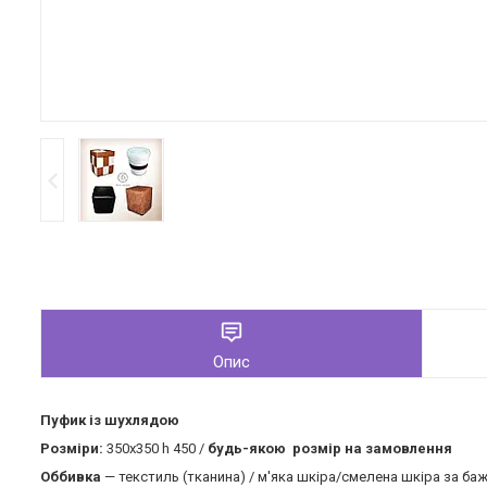
Опис
Пуфик із шухлядою
Розміри:
350х350 h 450 /
будь-якою розмір на замовлення
Оббивка
— текстиль (тканина) / м'яка шкіра/смелена шкіра за ба