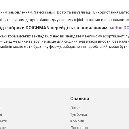
ьним замовленням. За ескізами, фото та візуалізації. Використання мат
сі питання вам дадуть відповідь у нашому офісі. Чекаємо ваших замовле
від фабрики DOICHMAN перейдіть за посиланням:
меблі D
ах і громадських закладах. У нас ви знайдете у великому асортименті п
це дуже м'яке та зручне місце для сидіння, невеликої висоти, без наявн
 меблів може мати будь-яку форму, забарвлення і зроблений, може бути з
Спальня
і
Ліжка
ві
Тумбочки
вати
Комоди
олки
Дзеркала