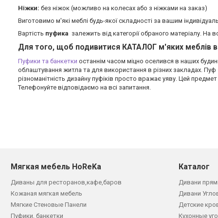
Ніжки:
без ніжок (можливо на колесах або з ніжками на заказ)
Виготовимо м'які меблі будь-якої складності за вашим індивідуал
Вартість
пуфика
залежить від категорії обраного матеріалу. На в
Для того, щоб подивитися КАТАЛОГ м'яких меблів 
Пуфики та банкетки
останнім часом міцно оселився в наших будинк
облаштування житла та для використання в різних закладах. Пуф — 
різноманітність дизайну пуфіків просто вражає уяву. Цей предмет
Телефонуйте відповідаємо на всі запитання.
Мягкая мебель HoReKa
Каталог
Диваны для ресторанов,кафе,баров
Дивани прям
Кожаная мягкая мебель
Дивани Угло
Мягкие Стеновые Панели
Детские кро
Пуфики, банкетки
Кухонные уг