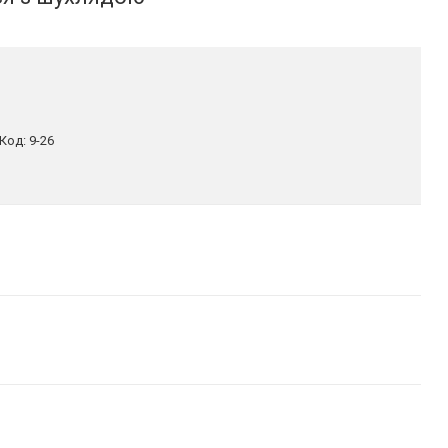
Код:
9-26