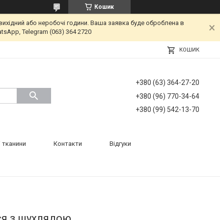
Кошик
вихідний або неробочі години. Ваша заявка буде оброблена в
tsApp, Telegram (063) 364 2720
КОШИК
+380 (63) 364-27-20
+380 (96) 770-34-64
+380 (99) 542-13-70
 тканини
Контакти
Відгуки
ся з шухлядою