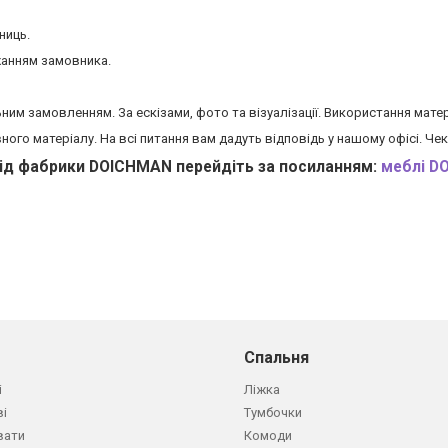
ниць.
жанням замовника.
ьним замовленням. За ескізами, фото та візуалізації. Використання мат
вного матеріалу. На всі питання вам дадуть відповідь у нашому офісі. Ч
від фабрики DOICHMAN перейдіть за посиланням:
меблі D
Спальня
і
Ліжка
ві
Тумбочки
вати
Комоди