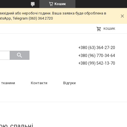
Кошик
вихідний або неробочі години. Ваша заявка буде оброблена в
tsApp, Telegram (063) 364 2720
КОШИК
+380 (63) 364-27-20
+380 (96) 770-34-64
+380 (99) 542-13-70
 тканини
Контакти
Відгуки
ою, спальні