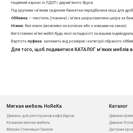
Надійний каркас із ЛДСП і дерев'яного бруса
Під зручним і м'яким сидінням банкетки передбачена ніша для дріб
Оббивка
— текстиль (тканина) / м'яка шкіра/смелена шкіра за ба
Ніжки:
без ніжок (можливо на колесах або з ніжками на заказ)
Виготовимо м'які меблі будь-якої складності за вашим індивідуал
Вартість
пуфика
залежить від розмірів і категорії обраного обби
Для того, щоб подивитися КАТАЛОГ м'яких меблів 
Мягкая мебель HoReKa
Каталог
Диваны для ресторанов,кафе,баров
Дивани прям
Кожаная мягкая мебель
Дивани Угло
Мягкие Стеновые Панели
Детские кро