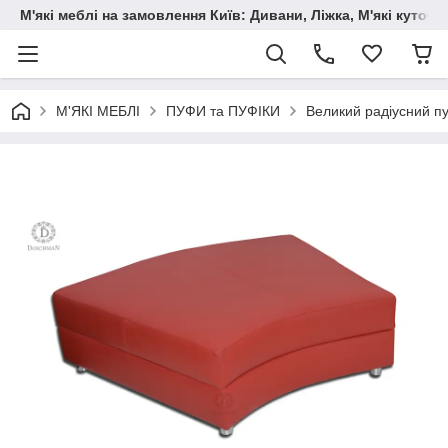
М'які меблі на замовлення Київ: Дивани, Ліжка, М'які куто
М'ЯКІ МЕБЛІ
ПУФИ та ПУФІКИ
Великий радіусний п