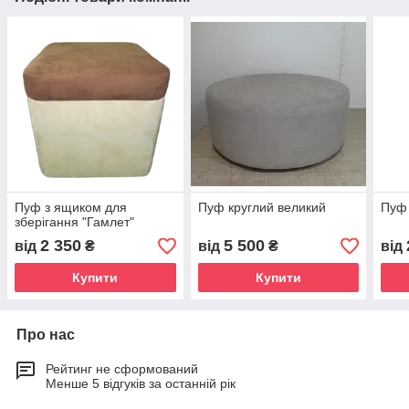
Пуф з ящиком для
Пуф круглий великий
Пуф 
зберігання "Гамлет"
2 350
5 500
від
₴
від
₴
від
Купити
Купити
Про нас
Рейтинг не сформований
Менше 5 відгуків за останній рік