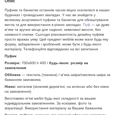
Опис
Пуфики та банкетки останнім часом міцно оселилися в наших
будинках і громадських закладах. У нас ви знайдете у
великому асортименті пуфики та банкетки для облаштування
житла та для використання в різних закладах.
Пуф
— це дуже
м'яке та зручне місце для сидіння, невеликої висоти, без
наявності спинки. Сьогодні різноманітність дизайну пуфіків
просто вражає уяву. Цей предмет меблів може мати будь-яку
форму, забарвлення і зроблений, може бути з будь-якого
матеріалу. Телефонуйте відповідаємо на всі запитання.
Пуфик
Розміри:
700х600 h 400 /
будь-якою розмір на
замовлення
Оббивка
— текстиль (тканина) / м'яка шкіра/смелена шкіра за
бажанням замовника.
Ніжки:
металеві (можливі дерев'яні, на колесах або без ніжок
на замовлення)
Виготовимо м'які меблі будь-якої складності за вашим
індивідуальним замовленням. За ескізами, фото та
візуалізації. Використання матеріалу за Вашим бажанням.
Вартість
пуфика
залежить від категорії обраного матеріалу.