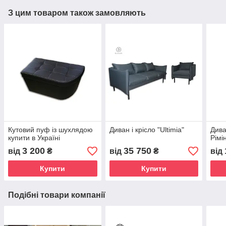
З цим товаром також замовляють
Кутовий пуф із шухлядою
Диван і крісло "Ultimia"
Дива
купити в Україні
Рімін
3 200
35 750
від
₴
від
₴
від
Купити
Купити
Подібні товари компанії