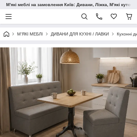
М'які меблі на замовлення Київ: Дивани, Ліжка, М'які куто
М'ЯКІ МЕБЛІ
ДИВАНИ ДЛЯ КУХНІ / ЛАВКИ
Кухонні д