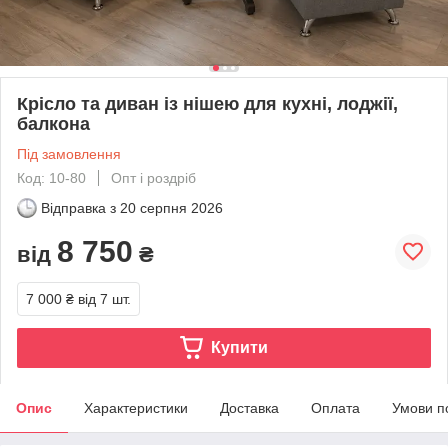
Крісло та диван із нішею для кухні, лоджії,
балкона
Під замовлення
Код: 10-80
Опт і роздріб
Відправка з
20 серпня 2026
8 750
від
₴
7 000 ₴
від 7 шт.
Купити
Опис
Характеристики
Доставка
Оплата
Умови п