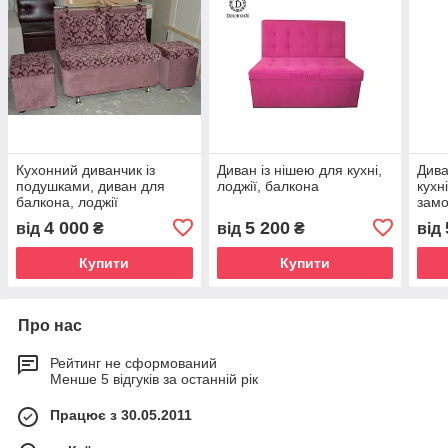
Кухонний диванчик із
Диван із нішею для кухні,
Дива
подушками, диван для
лоджії, балкона
кухн
балкона, лоджії
замо
купи
4 000
5 200
від
₴
від
₴
від
Купити
Купити
Про нас
Рейтинг не сформований
Менше 5 відгуків за останній рік
Працює з 30.05.2011