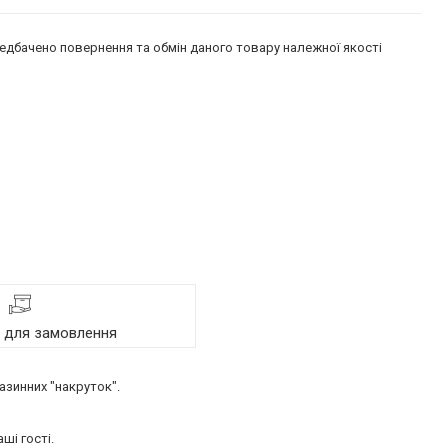
едбачено повернення та обмін даного товару належної якості
я для замовлення
газинних "накруток".
ші гості.