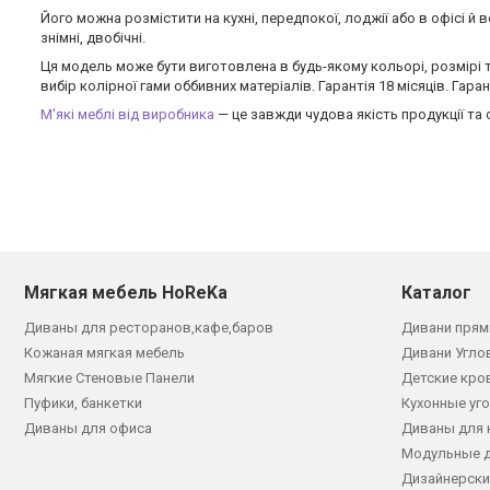
Його можна розмістити на кухні, передпокої, лоджії або в офісі й
знімні, двобічні.
Ця модель може бути виготовлена в будь-якому кольорі, розмірі та
вибір колірної гами оббивних матеріалів. Гарантія 18 місяців. Гара
М'які меблі від виробника
— це завжди чудова якість продукції та
Мягкая мебель HoReKa
Каталог
Диваны для ресторанов,кафе,баров
Дивани прям
Кожаная мягкая мебель
Дивани Угло
Мягкие Стеновые Панели
Детские кро
Пуфики, банкетки
Кухонные уг
Диваны для офиса
Диваны для 
Модульные 
Дизайнерски