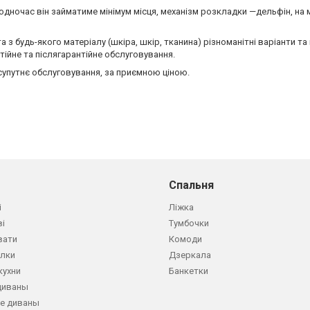
 водночас він займатиме мінімум місця, механізм розкладки —дельфін, на
 з будь-якого матеріалу (шкіра, шкір, тканина) різноманітні варіанти та
нтійне та післягарантійне обслуговування.
 супутнє обслуговування, за приємною ціною.
Спальня
і
Ліжка
ві
Тумбочки
вати
Комоди
олки
Дзеркала
кухни
Банкетки
диваны
е диваны