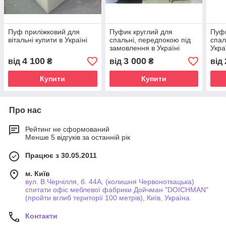
Пуф приліжковий для
Пуфик круглий для
Пуфи
вітальні купити в Україні
спальні, передпокою під
спал
замовлення в Україні
Укра
4 100
3 000
від
₴
від
₴
від
Купити
Купити
Про нас
Рейтинг не сформований
Менше 5 відгуків за останній рік
Працює з 30.05.2011
м. Київ
вул. В.Черчілля, б. 44А, (колишня Червоноткацька)
спитати офіс меблевої фабрики Дойчман "DOICHMAN"
(пройти вглиб території 100 метрів), Київ, Україна
Контакти