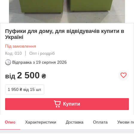
Пуфики для дому, для відвідувачів купити в
Україні
Під замовлення
Код: 010
Опт і роздріб
Відправка з
19 серпня 2026
2 500
від
₴
1 950 ₴
від 15 шт.
Купити
Опис
Характеристики
Доставка
Оплата
Умови п