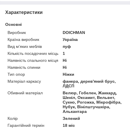
Характеристики
Основні
Виробник
DOICHMAN
Країна виробник
Україна
Вид м'яких меблів
пуф
Кількість посадочних місць
1
Наявність спального місця
Ні
Наявність спинки
Ні
Тип опор
Ніжки
Матеріал каркасу
фанера, дерев'яний брус,
ЛДСП
Обивний матеріал
Велюр, Гобелен, Жаккард,
Шеніл, Оксамит, Вельвет,
Сукно, Рогожка, Мікрофібра,
Нубук, Вінілштучшкіра,
Алькантара
Колір
Зелений
Гарантійний термін
18 міс