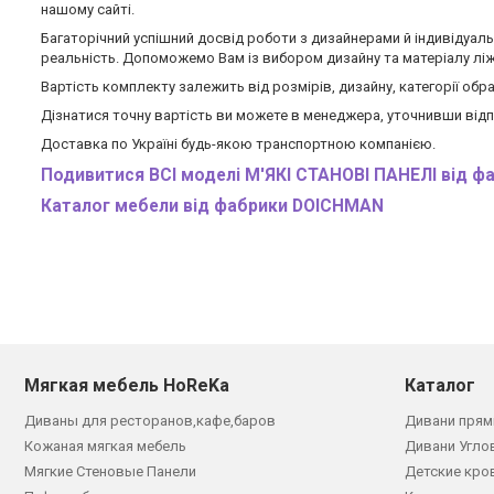
нашому сайті.
Багаторічний успішний досвід роботи з дизайнерами й індивідуа
реальність. Допоможемо Вам із вибором дизайну та матеріалу лі
Вартість комплекту залежить від розмірів, дизайну, категорії обра
Дізнатися точну вартість ви можете в менеджера, уточнивши відпо
Доставка по Україні будь-якою транспортною компанією.
Подивитися ВСІ моделі М'ЯКІ СТАНОВІ ПАНЕЛІ від 
Каталог мебели
від фабрики DOICHMAN
Мягкая мебель HoReKa
Каталог
Диваны для ресторанов,кафе,баров
Дивани прям
Кожаная мягкая мебель
Дивани Угло
Мягкие Стеновые Панели
Детские кро