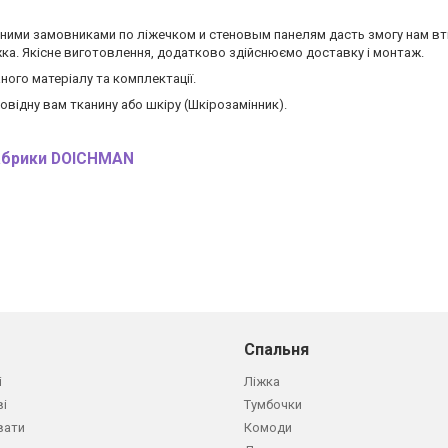
льними замовниками по ліжечком и стеновым панелям дасть змогу нам вт
жка. Якісне виготовлення, додатково здійснюємо доставку і монтаж.
ного матеріалу та комплектації.
відну вам тканину або шкіру (Шкірозамінник).
фабрики DOICHMAN
Спальня
і
Ліжка
ві
Тумбочки
вати
Комоди