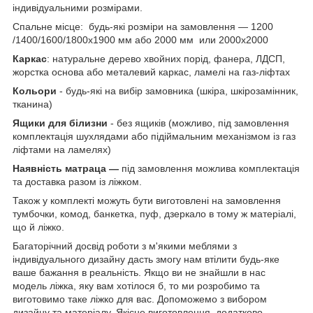
індивідуальними розмірами.
Спальне місце: будь-які розміри на замовлення — 1200
/1400/1600/1800х1900 мм або 2000 мм или 2000х2000
Каркас
: натуральне дерево хвойних порід, фанера, ЛДСП,
жорстка основа або металевий каркас, ламелі на газ-ліфтах
Кольори
- будь-які на вибір замовника (шкіра, шкірозамінник,
тканина)
Ящики для білизни
- без ящиків (можливо, під замовлення
комплектація шухлядами або підіймальним механізмом із газ
ліфтами на ламелях)
Наявність матраца —
під замовлення можлива комплектація
та доставка разом із ліжком.
Також у комплекті можуть бути виготовлені на замовлення
тумбочки, комод, банкетка, пуф, дзеркало в тому ж матеріалі,
що й ліжко.
Багаторічний досвід роботи з м'якими меблями з
індивідуального дизайну дасть змогу нам втілити будь-яке
ваше бажання в реальність. Якщо ви не знайшли в нас
модель ліжка, яку вам хотілося б, то ми розробимо та
виготовимо таке ліжко для вас. Допоможемо з вибором
дизайну та матеріалу. Якісне виготовлення, додатково