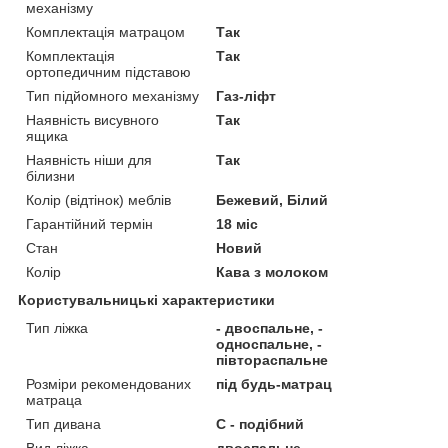
механізму
Комплектація матрацом
Так
Комплектація
Так
ортопедичним підставою
Тип підйомного механізму
Газ-ліфт
Наявність висувного
Так
ящика
Наявність ніши для
Так
білизни
Колір (відтінок) меблів
Бежевий, Білий
Гарантійний термін
18 міс
Стан
Новий
Колір
Кава з молоком
Користувальницькі характеристики
Тип ліжка
- двоспальне, -
односпальне, -
півтораспальне
Розміри рекомендованих
під будь-матрац
матраца
Тип дивана
С - подібний
Вид ліжка
двоспальне