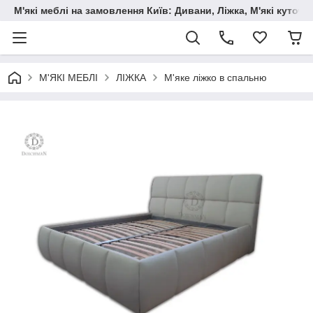
М'які меблі на замовлення Київ: Дивани, Ліжка, М'які куто
М'ЯКІ МЕБЛІ
ЛІЖКА
М'яке ліжко в спальню