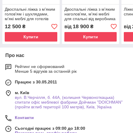
Двоспальні ліжка з м'яким
Двоспальні ліжка з м'яким
Ліжк
голов'ям і шухлядами,
наголов'ям, м'які меблі
спи
м'які меблі для готелів
для спальні від виробника
купити в Україні
купити Україна
12 500
18 900
₴
від
₴
від
Купити
Купити
Про нас
Рейтинг не сформований
Менше 5 відгуків за останній рік
Працює з 30.05.2011
м. Київ
вул. В.Черчілля, б. 44А, (колишня Червоноткацька)
спитати офіс меблевої фабрики Дойчман "DOICHMAN"
(пройти вглиб території 100 метрів), Київ, Україна
Контакти
Сьогодні працює з 09:00 до 18:00