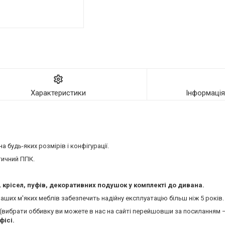
Характеристики
Інформаці
 будь-яких розмірів і конфігурації.
тичний ППК.
крісел, пуфів, декоративних подушок у комплекті до дивана.
 наших м'яких меблів забезпечить надійну експлуатацію більш ніж 5 років.
у (вибрати оббивку ви можете в нас на сайті перейшовши за посиланням
фісі.