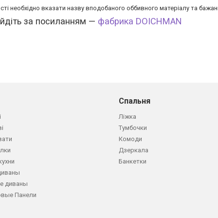
сті необхідно вказати назву вподобаного оббивного матеріалу та бажані
ейдіть за посиланням —
фабрика DOICHMAN
Спальня
і
Ліжка
ві
Тумбочки
вати
Комоди
олки
Дзеркала
кухни
Банкетки
диваны
е диваны
овые Панели