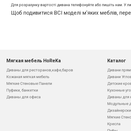
Для розрахунку вартості дивана телефонуйте або пишіть нам. У ли
Щоб подивитися ВСІ моделі м'яких меблів, пер
Мягкая мебель HoReKa
Каталог
Диваны для ресторанов,кафе,баров
Дивани прям
Кожаная мягкая мебель
Дивани Угло
Мягкие Стеновые Панели
Детские кро
Пуфики, банкетки
Кухонные уг
Диваны для офиса
Диваны для 
Модульные 
Дизайнерски
Мягкие Стен
Кресла
Пуфы