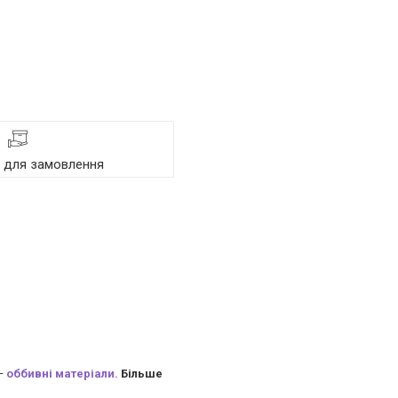
я для замовлення
 —
оббивні матеріали.
Більше