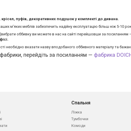
крісел, пуфів, декоративних подушок у комплекті до дивана.
 наших м'яких меблів забезпечить надійну експлуатацію більш ніж 5-10 рок
у (вибрати оббивку ви можете в нас на сайті перейшовши за посиланням
фісі.
сті необхідно вказати назву вподобаного оббивного матеріалу та бажані
 фабрики, перейдіть за посиланням —
фабрика DOI
Спальня
і
Ліжка
ві
Тумбочки
вати
Комоди