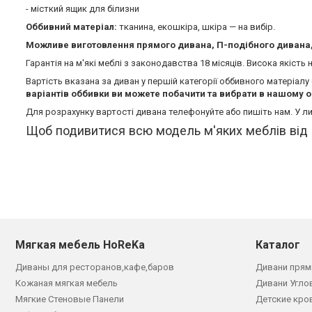
- місткий ящик для білизни
Оббивний матеріал:
тканина, екошкіра, шкіра — на вибір.
Можливе виготовлення прямого дивана, П-подібного дивана, 
Гарантія на м'які меблі з законодавства 18 місяців. Висока якість
Вартість вказана за диван у першій категорії оббивного матеріал
варіантів оббивки ви можете побачити та вибрати в нашому о
Для розрахунку вартості дивана телефонуйте або пишіть нам. У ли
Щоб подивитися всю модель м'яких меблів від
Мягкая мебель HoReKa
Каталог
Диваны для ресторанов,кафе,баров
Дивани прям
Кожаная мягкая мебель
Дивани Угло
Мягкие Стеновые Панели
Детские кро