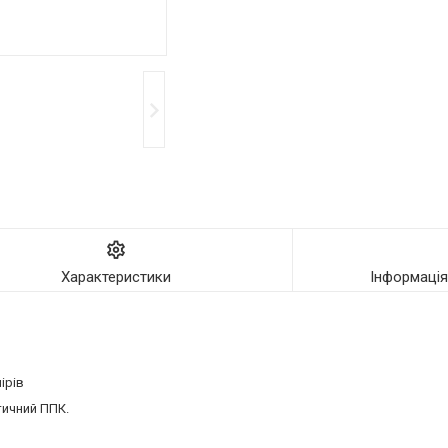
Характеристики
Інформаці
мірів
тичний ППК.