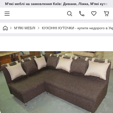
М'які меблі на замовлення Київ: Дивани, Ліжка, М'які куто
М'ЯКІ МЕБЛІ
КУХОННІ КУТОЧКИ - купити недорого в Укр