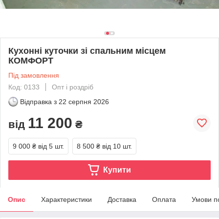
Кухонні куточки зі спальним місцем
КОМФОРТ
Під замовлення
Код: 0133
Опт і роздріб
Відправка з
22 серпня 2026
11 200
від
₴
9 000 ₴
від 5 шт.
8 500 ₴
від 10 шт.
Купити
Опис
Характеристики
Доставка
Оплата
Умови п