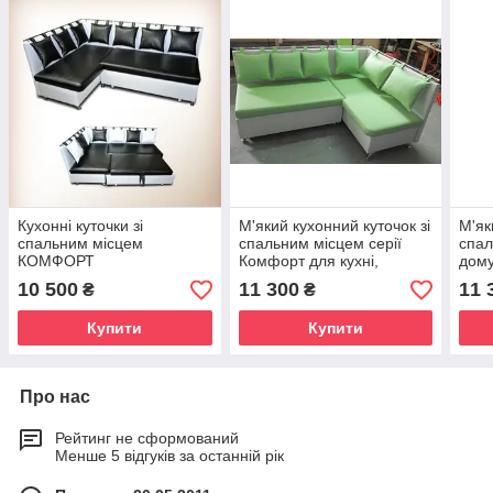
Кухонні куточки зі
М'який кухонний куточок зі
М'як
спальним місцем
спальним місцем серії
спал
КОМФОРТ
Комфорт для кухні,
дому
передпокою, лоджії, офісу
лодж
10 500
11 300
11 
₴
₴
тощо.
КОМ
Купити
Купити
Про нас
Рейтинг не сформований
Менше 5 відгуків за останній рік