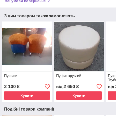
Всі умови повернення
З цим товаром також замовляють
Пуфики
Пуфик круглий
Пуфи
"Куб
2 100
2 650
₴
від
₴
від
Купити
Купити
Подібні товари компанії