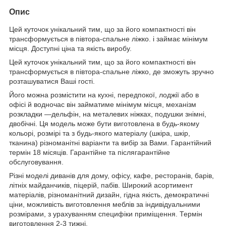
Опис
Цей куточок унікальний тим, що за його компактності він
трансформується в півтора-спальне ліжко. і займає мінімум
місця. Доступні ціна та якість виробу.
Цей куточок унікальний тим, що за його компактності він
трансформується в півтора-спальне ліжко, де зможуть зручно
розташуватися Ваші гості.
Його можна розмістити на кухні, передпокої, лоджії або в
офісі й водночас він займатиме мінімум місця, механізм
розкладки —дельфін, на металевих ніжках, подушки знімні,
двобічні. Ця модель може бути виготовлена в будь-якому
кольорі, розмірі та з будь-якого матеріалу (шкіра, шкір,
тканина) різноманітні варіанти та вибір за Вами. Гарантійний
термін 18 місяців. Гарантійне та післягарантійне
обслуговування.
Різні моделі диванів для дому, офісу, кафе, ресторанів, барів,
літніх майданчиків, піцерій, пабів. Широкий асортимент
матеріалів, різноманітний дизайн, гідна якість, демократичні
ціни, можливість виготовлення меблів за індивідуальними
розмірами, з урахуванням специфіки приміщення. Термін
виготовлення 2-3 тижні.