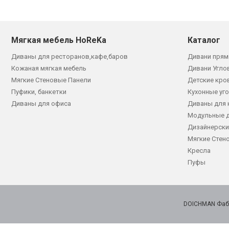
Мягкая мебель HoReKa
Каталог
Диваны для ресторанов,кафе,баров
Дивани прям
Кожаная мягкая мебель
Дивани Угло
Мягкие Стеновые Панели
Детские кро
Пуфики, банкетки
Кухонные уг
Диваны для офиса
Диваны для 
Модульные 
Дизайнерски
Мягкие Стен
Кресла
Пуфы