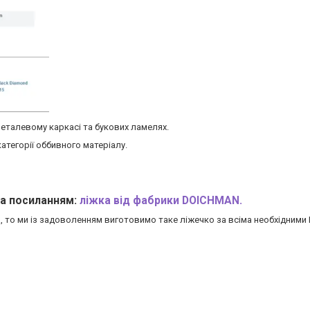
еталевому каркасі та букових ламелях.
категорії оббивного матеріалу.
а посиланням:
ліжка від фабрики DOICHMAN.
а, то ми із задоволенням виготовимо таке ліжечко за всіма необхідним