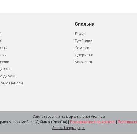
Спальня
і
Ліжка
ві
Тумбочки
вати
Комоди
олки
Дзеркала
кухни
Банкетки
диваны
е диваны
овые Панели
Сайт створений на маркетплейсі
Prom.ua
DOICHMAN Фабрика м'яких меблів (Дойчман Україна) |
Поскаржитися на контент
|
Політика к
Select Language
▼