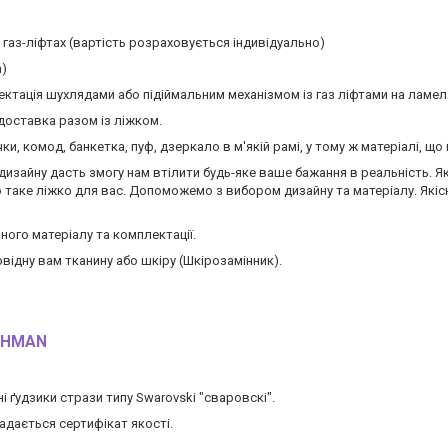
газ-ліфтах (вартість розраховується індивідуально)
а)
ектація шухлядами або підіймальним механізмом із газ ліфтами на ламел
доставка разом із ліжком.
, комод, банкетка, пуф, дзеркало в м'якій рамі, у тому ж матеріалі, що 
дизайну дасть змогу нам втілити будь-яке ваше бажання в реальність. Я
о таке ліжко для вас. Допоможемо з вибором дизайну та матеріалу. Які
ного матеріалу та комплектації.
відну вам тканину або шкіру (Шкірозамінник).
ICHMAN
ґудзики стрази типу Swarovski "сваровскі".
надається сертифікат якості.