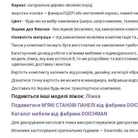
Каркас
: натуральне дерево хвойних порід
жорстка основа — фанера/ЛДСП або металевий каркас, ламелі на 
Цвет:
- будь-які на вибір замовника (шкіра, шкірозамінник, тканин
Ящики для білизни
- без ящиків (можливо, під замовлення компл
Наявність матраца —
під замовлення можлива комплектація та 
Також у комплекті можуть бути виготовлені на замовлення тумбочки
Багаторічний досвід роботи з м'якими меблями з індивідуального 
модель ліжка, яку вам хотілося б, то ми розробимо та виготовим
здійснюємо доставку і монтаж.
Вартість комплекту залежить від розмірів, дизайну, категорії обра
Дізнатися точну вартість ви можете в менеджера, вибравши відпо
Доставка по Україні будь-якою транспортною компанією.
Подивіться інші моделі ліжок:
Ліжка
Подивитися М'ЯКІ СТАНОВІ ПАНЕЛІ від фабрики DO
Каталог мебели
від фабрики DOICHMAN
Для декорування наголов'я ліжка використовувалися декоративні 
Можливе застосування оригінальних ґудзиків — Swarovski, на які 