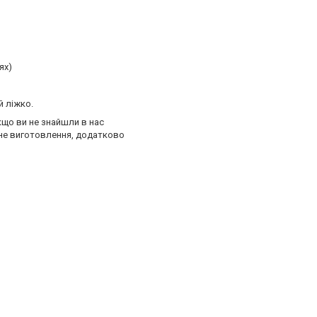
ях)
й ліжко.
кщо ви не знайшли в нас
сне виготовлення, додатково