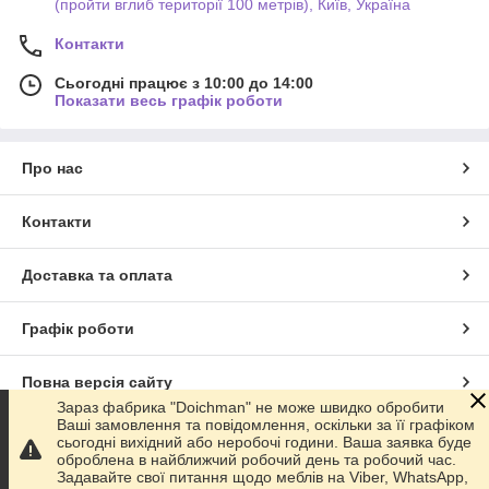
(пройти вглиб території 100 метрів), Київ, Україна
Контакти
Сьогодні працює з 10:00 до 14:00
Показати весь графік роботи
Про нас
Контакти
Доставка та оплата
Графік роботи
Повна версія сайту
Зараз фабрика "Doichman" не може швидко обробити
Ваші замовлення та повідомлення, оскільки за її графіком
Сайт створено на маркетплейсі
Prom.ua
сьогодні вихідний або неробочі години. Ваша заявка буде
оброблена в найближчий робочий день та робочий час.
Задавайте свої питання щодо меблів на Viber, WhatsApp,