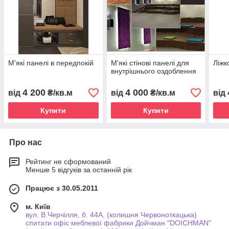
М'які панелі в передпокій
М'які стінові панелі для
Ліжк
внутрішнього оздоблення
4 200
4 000
від
₴/кв.м
від
₴/кв.м
від
Купити
Купити
Про нас
Рейтинг не сформований
Менше 5 відгуків за останній рік
Працює з 30.05.2011
м. Київ
вул. В.Черчілля, б. 44А, (колишня Червоноткацька)
спитати офіс меблевої фабрики Дойчман "DOICHMAN"