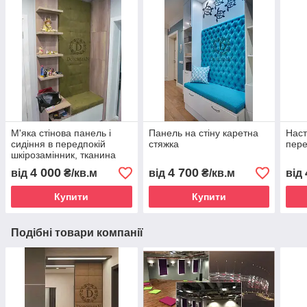
М'яка стінова панель і
Панель на стіну каретна
Наст
сидіння в передпокій
стяжка
пере
шкірозамінник, тканина
4 000
4 700
від
₴/кв.м
від
₴/кв.м
від
Купити
Купити
Подібні товари компанії