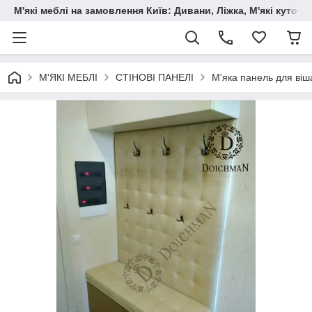
М'які меблі на замовлення Київ: Дивани, Ліжка, М'які куто
М'ЯКІ МЕБЛІ
СТІНОВІ ПАНЕЛІ
М'яка панель для віш