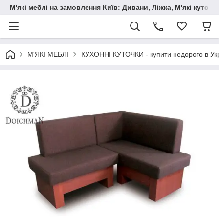
М'які меблі на замовлення Київ: Дивани, Ліжка, М'які куто
М'ЯКІ МЕБЛІ
КУХОННІ КУТОЧКИ - купити недорого в Укр