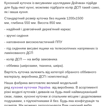
Кухонний куточок із висувними шухлядами Дойчман підійде
для будь-якої кухні, можливо підібрати колір ДСП такий само,
як і ваша кухня.
Стандартний розмір куточка без ящиків 1200х1500
мм, глибина 550 мм. Висота 850 мм.
- надійний і довговічний дерев'яний каркас
- зручні сидіння
- наповнення високоеластичний ППУ
- під сидінням висувні ящики на телескопічних напрямних із
ламінованого ДСП
- колір ДСП — на вибір замовника
- оббивка (шкірозами, тканина, шкіра).
Вартість куточка залежить від категорії обраного оббивного
матеріалу, виробника ДСП і комплектації.
Наша фабрика виготовляє великий модельний
ряд
кухонні куточки Україна
від виробника. В асортименті
різні моделі куточків і диванів на будь-який найвишуканіший
смак, лавки, кухонні куточки зі спальним місцем і додатковими
подушками, з підлокітниками й без. Будь-яка конфігурація та
розмірів. Ми можемо запропонувати Вам широкий вибір