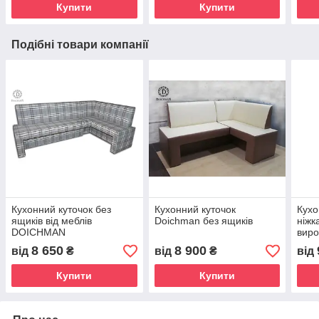
Купити
Купити
Подібні товари компанії
Кухонний куточок без
Кухонний куточок
Кухо
ящиків від меблів
Doichman без ящиків
ніжк
DOICHMAN
вир
(Дой
8 650
8 900
від
₴
від
₴
від
Купити
Купити