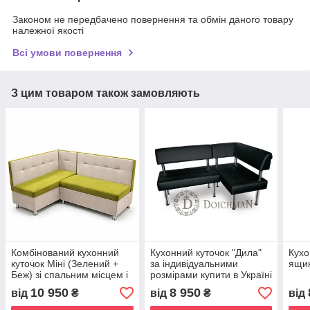
Законом не передбачено повернення та обмін даного товару
належної якості
Всі умови повернення
З цим товаром також замовляють
Комбінований кухонний
Кухонний куточок "Дила"
Кухо
куточок Міні (Зелений +
за індивідуальними
ящик
Беж) зі спальним місцем і
розмірами купити в Україні
нішею
10 950
8 950
від
₴
від
₴
від