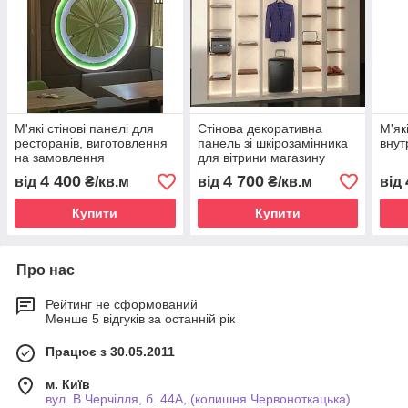
М'які стінові панелі для
Стінова декоративна
М'як
ресторанів, виготовлення
панель зі шкірозамінника
внут
на замовлення
для вітрини магазину
4 400
4 700
від
₴/кв.м
від
₴/кв.м
від
Купити
Купити
Про нас
Рейтинг не сформований
Менше 5 відгуків за останній рік
Працює з 30.05.2011
м. Київ
вул. В.Черчілля, б. 44А, (колишня Червоноткацька)