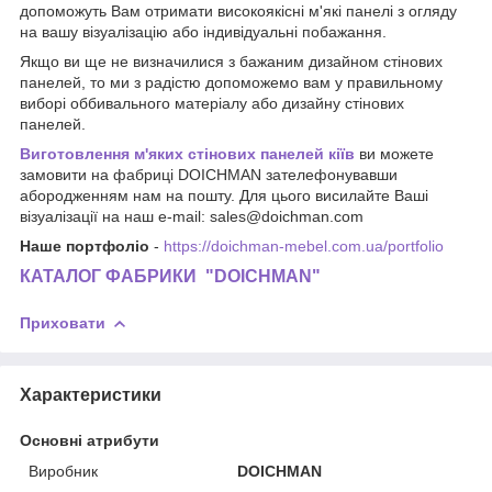
допоможуть Вам отримати високоякісні м'які панелі з огляду
на вашу візуалізацію або індивідуальні побажання.
Якщо ви ще не визначилися з бажаним дизайном стінових
панелей, то ми з радістю допоможемо вам у правильному
виборі оббивального матеріалу або дизайну стінових
панелей.
Виготовлення м'яких стінових панелей кіїв
ви можете
замовити на фабриці DOICHMAN зателефонувавши
абородженням нам на пошту. Для цього висилайте Ваші
візуалізації на наш e-mail: sales@doichman.com
Наше портфоліо
-
https://doichman-mebel.com.ua/portfolio
КАТАЛОГ ФАБРИКИ "DOICHMAN"
Приховати
Характеристики
Основні атрибути
Виробник
DOICHMAN