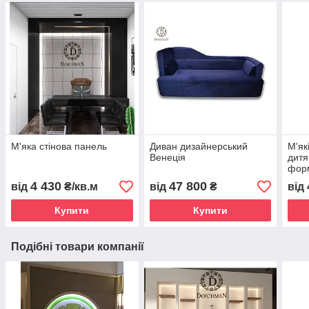
М'яка стінова панель
Диван дизайнерський
М'як
Венеція
дитя
фор
4 430
47 800
від
₴/кв.м
від
₴
від
Купити
Купити
Подібні товари компанії