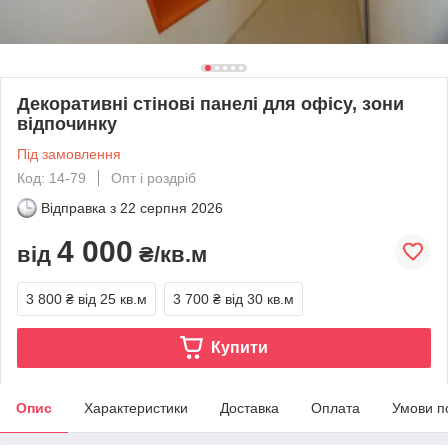
Декоративні стінові панелі для офісу, зони
відпочинку
Під замовлення
Код: 14-79
Опт і роздріб
Відправка з
22 серпня 2026
4 000
від
₴/кв.м
3 800 ₴
від 25 кв.м
3 700 ₴
від 30 кв.м
Купити
Опис
Характеристики
Доставка
Оплата
Умови п