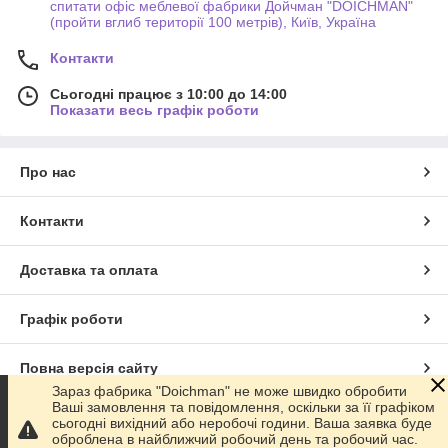
спитати офіс меблевої фабрики Дойчман "DOICHMAN"
(пройти вглиб території 100 метрів), Київ, Україна
Контакти
Сьогодні працює з 10:00 до 14:00
Показати весь графік роботи
Про нас
Контакти
Доставка та оплата
Графік роботи
Повна версія сайту
Зараз фабрика "Doichman" не може швидко обробити
Ваші замовлення та повідомлення, оскільки за її графіком
Сайт створено на маркетплейсі
Prom.ua
сьогодні вихідний або неробочі години. Ваша заявка буде
оброблена в найближчий робочий день та робочий час.