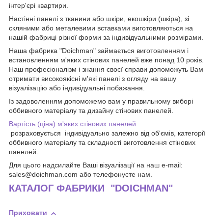
інтер'єрі квартири.
Настінні панелі з тканини або шкіри, екошкіри (шкіра), зі
скляними або металевими вставками виготовляються на
нашій фабриці різної форми за індивідуальними розмірами.
Наша фабрика "Doichman" займається виготовленням і
встановленням м'яких стінових панелей вже понад 10 років.
Наш професіоналізм і знання своєї справи допоможуть Вам
отримати високоякісні м'які панелі з огляду на вашу
візуалізацію або індивідуальні побажання.
Із задоволенням допоможемо вам у правильному виборі
оббивного матеріалу та дизайну стінових панелей.
Вартість (ціна) м'яких стінових панелей
розраховується індивідуально залежно від об'ємів, категорії
оббивного матеріалу та складності виготовлення стінових
панелей.
Для цього надсилайте Ваші візуалізації на наш e-mail:
sales@doichman.com або телефонуєте нам.
КАТАЛОГ ФАБРИКИ "DOICHMAN"
Приховати