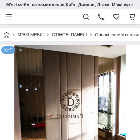
М'які меблі на замовлення Київ: Дивани, Ліжка, М'які куто
М'ЯКІ МЕБЛІ
СТІНОВІ ПАНЕЛІ
Стінові панелі спальн
ХИТ