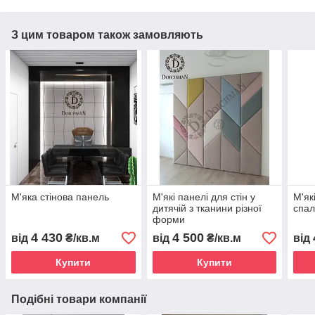
З цим товаром також замовляють
М'яка стінова панель
М'які панелі для стін у
М'як
дитячій з тканини різної
спал
форми
4 430
4 500
від
₴/кв.м
від
₴/кв.м
від
Купити
Купити
Подібні товари компанії