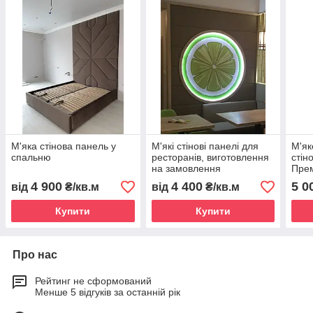
М'яка стінова панель у
М'які стінові панелі для
М'як
спальню
ресторанів, виготовлення
стін
на замовлення
Прем
4 900
4 400
5 0
від
₴/кв.м
від
₴/кв.м
Купити
Купити
Про нас
Рейтинг не сформований
Менше 5 відгуків за останній рік