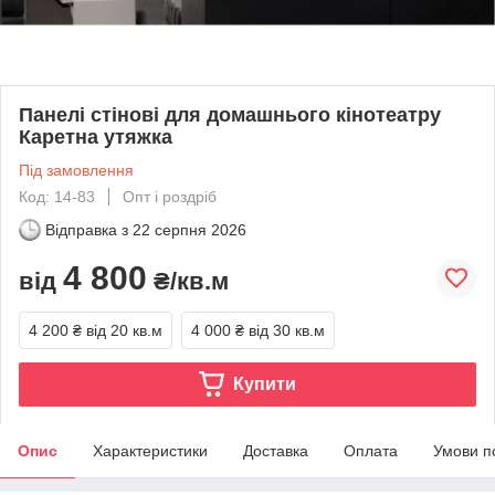
Панелі стінові для домашнього кінотеатру
Каретна утяжка
Під замовлення
Код: 14-83
Опт і роздріб
Відправка з
22 серпня 2026
4 800
від
₴/кв.м
4 200 ₴
від 20 кв.м
4 000 ₴
від 30 кв.м
Купити
Опис
Характеристики
Доставка
Оплата
Умови п