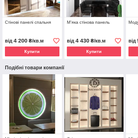
Стінові панелі спальня
М'яка стінова панель
Моду
4 200
4 430
від
₴/кв.м
від
₴/кв.м
від
Купити
Купити
Подібні товари компанії