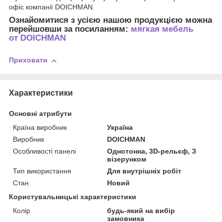
офіс компанії DOICHMAN.
Ознайомитися з усією нашою продукцією можна
перейшовши за посиланням
:
мягкая мебель
от
DOICHMAN
Приховати
Характеристики
Основні атрибути
Країна виробник
Україна
Виробник
DOICHMAN
Особливості панелі
Однотонна, 3D-рельєф, З
візерунком
Тип використання
Для внутрішніх робіт
Стан
Новий
Користувальницькі характеристики
Колір
будь-який на вибір
замовника