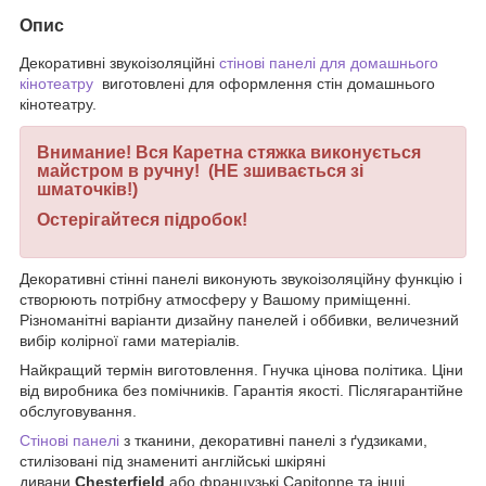
Опис
Декоративні звукоізоляційні
стінові
панелі для домашнього
кінотеатру
виготовлені
для оформлення стін домашнього
кінотеатру.
Внимание! Вся Каретна стяжка виконується
майстром в ручну! (НЕ зшивається зі
шматочків!)
Остерігайтеся підробок!
Декоративні стінні панелі виконують звукоізоляційну функцію і
створюють потрібну атмосферу у Вашому приміщенні.
Різноманітні варіанти дизайну панелей і оббивки, величезний
вибір колірної гами матеріалів.
Найкращий термін виготовлення. Гнучка цінова політика. Ціни
від виробника без
помічників. Гарантія якості. Післягарантійне
обслуговування.
Стінові панелі
з тканини, декоративні панелі з ґудзиками,
стилізовані під знамениті англійські шкіряні
дивани
Chesterfield
або французькі Capitonne та інші.