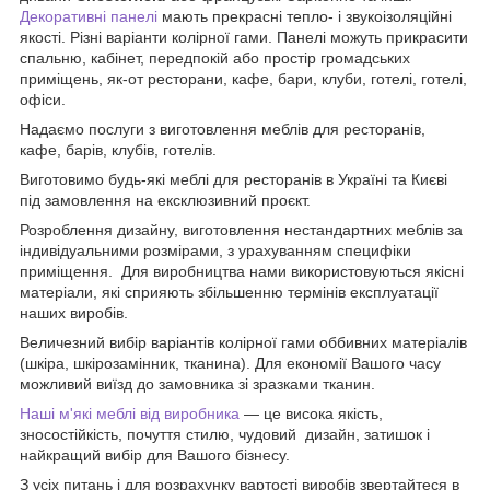
Декоративні панелі
мають прекрасні тепло- і звукоізоляційні
якості. Різні варіанти колірної гами. Панелі можуть прикрасити
спальню, кабінет, передпокій або простір громадських
приміщень, як-от ресторани, кафе, бари, клуби, готелі, готелі,
офіси.
Надаємо послуги з виготовлення меблів для ресторанів,
кафе, барів, клубів, готелів.
Виготовимо будь-які меблі для ресторанів в Україні та Києві
під замовлення на ексклюзивний проєкт.
Розроблення дизайну, виготовлення нестандартних меблів за
індивідуальними розмірами, з урахуванням специфіки
приміщення. Для виробництва нами використовуються якісні
матеріали, які сприяють збільшенню термінів експлуатації
наших виробів.
Величезний вибір варіантів колірної гами оббивних матеріалів
(шкіра, шкірозамінник, тканина). Для економії Вашого часу
можливий виїзд до замовника зі зразками тканин.
Наші м'які меблі від виробника
— це висока якість,
зносостійкість, почуття стилю, чудовий дизайн, затишок і
найкращий вибір для Вашого бізнесу.
З усіх питань і для розрахунку вартості виробів звертайтеся в