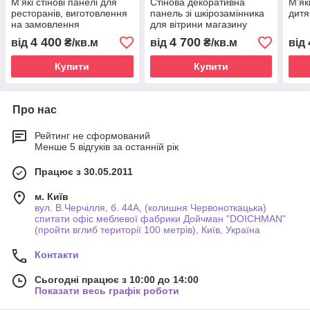
М'які стінові панелі для
Стінова декоративна
М'як
ресторанів, виготовлення
панель зі шкірозамінника
дитя
на замовлення
для вітрини магазину
4 400
4 700
від
₴/кв.м
від
₴/кв.м
від
Купити
Купити
Про нас
Рейтинг не сформований
Менше 5 відгуків за останній рік
Працює з 30.05.2011
м. Київ
вул. В.Черчілля, б. 44А, (колишня Червоноткацька)
спитати офіс меблевої фабрики Дойчман "DOICHMAN"
(пройти вглиб території 100 метрів), Київ, Україна
Контакти
Сьогодні працює з 10:00 до 14:00
Показати весь графік роботи