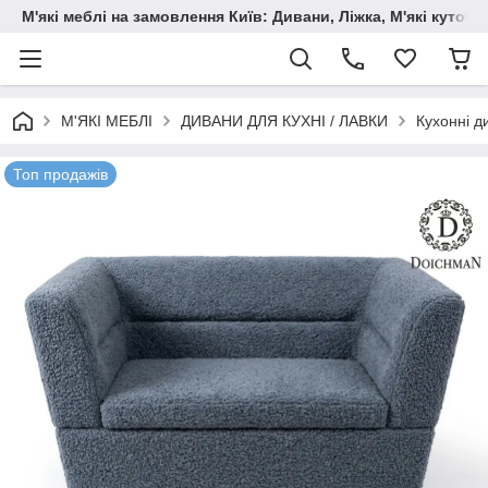
М'які меблі на замовлення Київ: Дивани, Ліжка, М'які куто
М'ЯКІ МЕБЛІ
ДИВАНИ ДЛЯ КУХНІ / ЛАВКИ
Кухонні д
Топ продажів