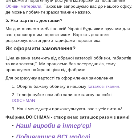
Ви можете переглянути доступні матеріали за посиланням
Обивні матеріали
. Також ми запрошуємо вас до нашого офісу,
де можна побачити зразки тканин наживо.
5. Яка вартість доставки?
Ми доставляємо меблі по всій Україні будь-яким зручним для
вас транспортним перевізником. Вартість доставки
розраховується згідно з тарифами перевізника.
Як оформити замовлення?
Ціна дивана залежить від обраної категорії оббивки, габаритів
та комплектації. Ми працюємо без посередників, тому
пропонуємо найкращі ціни від фабрики.
Для розрахунку вартості та оформлення замовлення:
Оберіть бажану оббивку в нашому
Каталозі тканин
.
Телефонуйте нам або залиште заявку на сайті
DOICHMAN
.
Наші менеджери проконсультують вас з усіх питань!
Фабрика DOICHMAN - створюємо затишок разом з вами!
Наші вироби в інтер'єрі
Подивитися ВСІ моделі