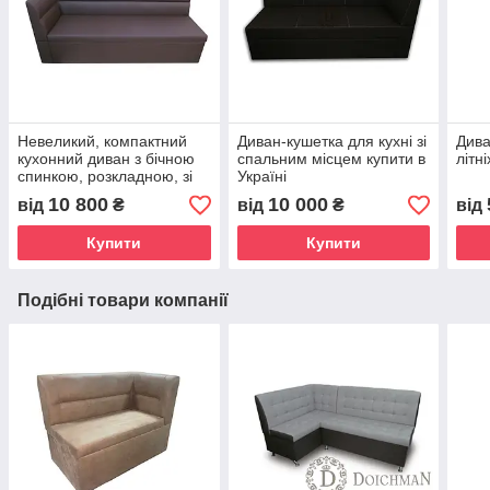
Невеликий, компактний
Диван-кушетка для кухні зі
Дива
кухонний диван з бічною
спальним місцем купити в
літн
спинкою, розкладною, зі
Україні
спальним місцем
10 800
10 000
від
₴
від
₴
від
Купити
Купити
Подібні товари компанії