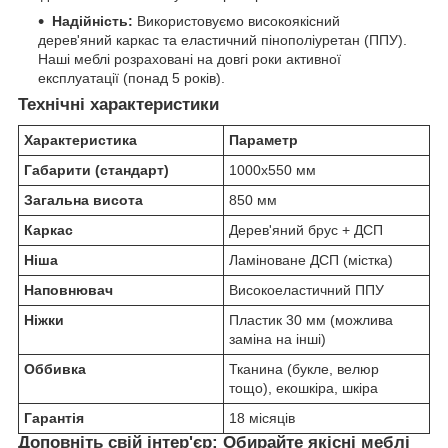
Надійність:
Використовуємо високоякісний
дерев'яний каркас та еластичний пінополіуретан (ППУ).
Наші меблі розраховані на довгі роки активної
експлуатації (понад 5 років).
Технічні характеристики
Характеристика
Параметр
Габарити (стандарт)
1000х550 мм
Загальна висота
850 мм
Каркас
Дерев'яний брус + ДСП
Ніша
Ламіноване ДСП (містка)
Наповнювач
Високоеластичний ППУ
Ніжки
Пластик 30 мм (можлива
заміна на інші)
Оббивка
Тканина (букле, велюр
тощо), екошкіра, шкіра
Гарантія
18 місяців
Доповніть свій інтер'єр: Обирайте якісні меблі