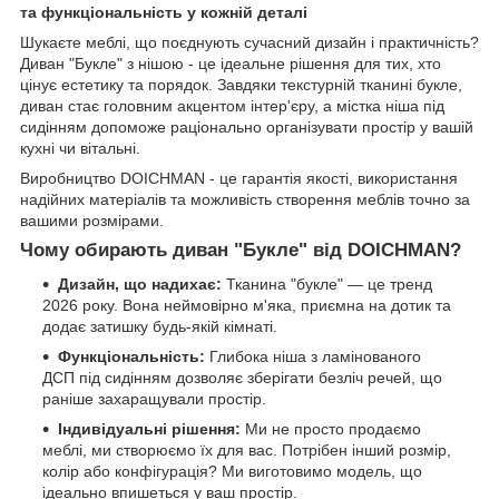
та функціональність у кожній деталі
Шукаєте меблі, що поєднують сучасний дизайн і практичність?
Диван "Букле" з нішою - це ідеальне рішення для тих, хто
цінує естетику та порядок. Завдяки текстурній тканині букле,
диван стає головним акцентом інтер'єру, а містка ніша під
сидінням допоможе раціонально організувати простір у вашій
кухні чи вітальні.
Виробництво DOICHMAN - це гарантія якості, використання
надійних матеріалів та можливість створення меблів точно за
вашими розмірами.
Чому обирають диван "Букле" від DOICHMAN?
Дизайн, що надихає:
Тканина "букле" — це тренд
2026 року. Вона неймовірно м'яка, приємна на дотик та
додає затишку будь-якій кімнаті.
Функціональність:
Глибока ніша з ламінованого
ДСП під сидінням дозволяє зберігати безліч речей, що
раніше захаращували простір.
Індивідуальні рішення:
Ми не просто продаємо
меблі, ми створюємо їх для вас. Потрібен інший розмір,
колір або конфігурація? Ми виготовимо модель, що
ідеально впишеться у ваш простір.