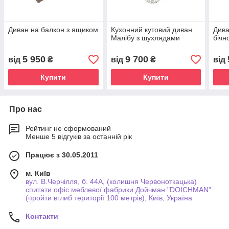
Диван на балкон з ящиком
Кухонний кутовий диван
Дива
Малібу з шухлядами
бічн
5 950
9 700
від
₴
від
₴
від
Купити
Купити
Про нас
Рейтинг не сформований
Менше 5 відгуків за останній рік
Працює з 30.05.2011
м. Київ
вул. В.Черчілля, б. 44А, (колишня Червоноткацька)
спитати офіс меблевої фабрики Дойчман "DOICHMAN"
(пройти вглиб території 100 метрів), Київ, Україна
Контакти