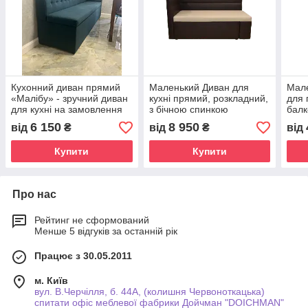
Кухонний диван прямий
Маленький Диван для
Мале
«Малібу» - зручний диван
кухні прямий, розкладний,
для 
для кухні на замовлення
з бічною спинкою
бал
6 150
8 950
від
₴
від
₴
від
Купити
Купити
Про нас
Рейтинг не сформований
Менше 5 відгуків за останній рік
Працює з 30.05.2011
м. Київ
вул. В.Черчілля, б. 44А, (колишня Червоноткацька)
спитати офіс меблевої фабрики Дойчман "DOICHMAN"