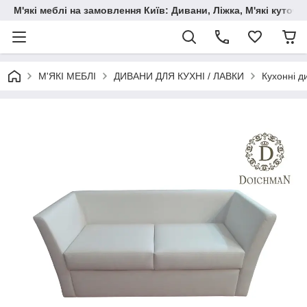
М'які меблі на замовлення Київ: Дивани, Ліжка, М'які куто
М'ЯКІ МЕБЛІ
ДИВАНИ ДЛЯ КУХНІ / ЛАВКИ
Кухонні д