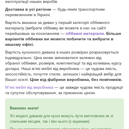
експлуатації наших виробів.
Доставка в усі регіони
— будь-яким транспортним
перевезенням в Україні.
Вартість вказана за диван у першій категорії оббивного
матеріалу (вибрати оббивку ви можете в нас на сайті
перейшовши за посиланням —
оббивні матеріали.
Більше
варіантів оббивки ви можете побачити та вибрати в
нашому офісі.
Вартість кухонного дивана в інших розмірах розраховується
індивідуально. Ціна може змінюватися залежно від
обраної оббивки, розмірів, комплектації та від коливань курсу
долара. Наші м'які меблі від виробника — це чудова якість,
зносостійкість, почуття стилю, затишок і найкращий вибір для
Вашої оселі.
Ціни від фабрики виробника, без помічників.
М'які меблі від виробника
— це завжди чудова якість продукції
та супутнє обслуговування, за приємною ціною.
Важливо знати!
Усі моделі диванів для кухні можуть бути виготовлені як зі
спальним місцем, так і без нього (з ящиками).