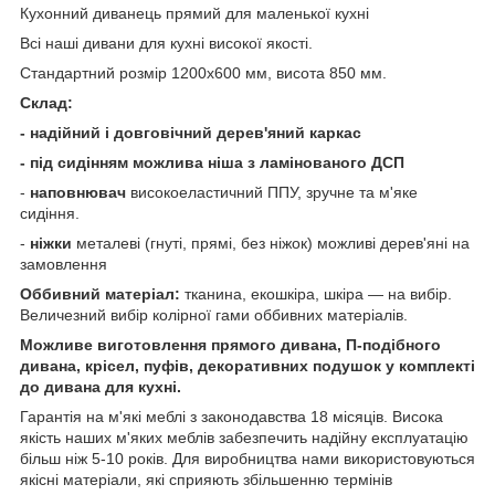
Кухонний диванець прямий для маленької кухні
Всі наші дивани для кухні високої якості.
Стандартний розмір 1200х600 мм, висота 850 мм.
Склад:
- надійний і довговічний дерев'яний каркас
- під сидінням можлива ніша з ламінованого ДСП
-
наповнювач
високоеластичний ППУ, зручне та м'яке
сидіння.
-
ніжки
металеві (гнуті, прямі, без ніжок) можливі дерев'яні на
замовлення
Оббивний матеріал:
тканина, екошкіра, шкіра — на вибір.
Величезний вибір колірної гами оббивних матеріалів.
Можливе виготовлення прямого дивана, П-подібного
дивана, крісел, пуфів, декоративних подушок у комплекті
до дивана для кухні.
Гарантія на м'які меблі з законодавства 18 місяців. Висока
якість наших м'яких меблів забезпечить надійну експлуатацію
більш ніж 5-10 років. Для виробництва нами використовуються
якісні матеріали, які сприяють збільшенню термінів