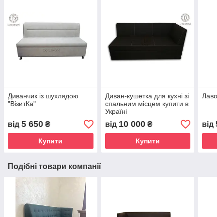
Диванчик із шухлядою
Диван-кушетка для кухні зі
Лаво
"ВізитКа"
спальним місцем купити в
Україні
5 650
10 000
від
₴
від
₴
від
Купити
Купити
Подібні товари компанії