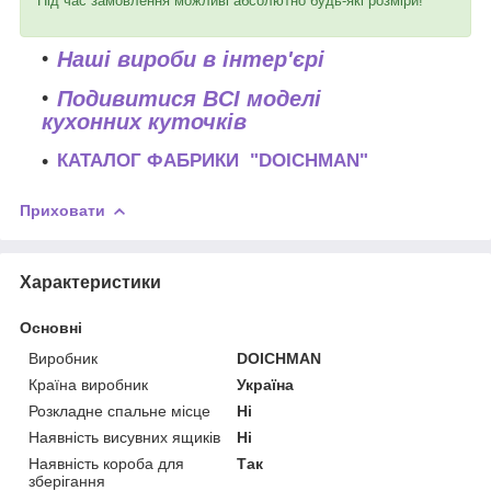
Під час замовлення можливі абсолютно будь-які розміри!
Наші вироби в інтер'єрі
Подивитися ВСІ моделі
кухонних куточків
КАТАЛОГ ФАБРИКИ "DOICHMAN"
Приховати
Характеристики
Основні
Виробник
DOICHMAN
Країна виробник
Україна
Розкладне спальне місце
Ні
Наявність висувних ящиків
Ні
Наявність короба для
Так
зберігання