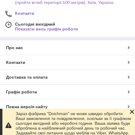
(пройти вглиб території 100 метрів), Київ, Україна
Контакти
Сьогодні вихідний
Показати весь графік роботи
Про нас
Контакти
Доставка та оплата
Графік роботи
Повна версія сайту
Зараз фабрика "Doichman" не може швидко обробити
Ваші замовлення та повідомлення, оскільки за її графіком
Сайт створено на маркетплейсі
Prom.ua
сьогодні вихідний або неробочі години. Ваша заявка буде
оброблена в найближчий робочий день та робочий час.
Задавайте свої питання щодо меблів на Viber, WhatsApp,