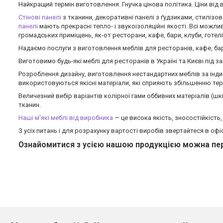
Найкращий термін виготовлення. Гнучка цінова політика. Ціни від
Стінові панелі
з тканини, декоративні панелі з ґудзиками, стилізов
панелі
мають прекрасні тепло- і звукоізоляційні якості. Всі можли
громадських приміщень, як-от ресторани, кафе, бари, клуби, готелі,
Надаємо послуги з виготовлення меблів для ресторанів, кафе, барі
Виготовимо будь-які меблі для ресторанів в Україні та Києві під
Розроблення дизайну, виготовлення нестандартних меблів за інд
використовуються якісні матеріали, які сприяють збільшенню терм
Величезний вибір варіантів колірної гами оббивних матеріалів (ш
тканин.
Наші м'які меблі від виробника
— це висока якість, зносостійкість
З усіх питань і для розрахунку вартості виробів звертайтеся в оф
Ознайомитися з усією нашою продукцією можна п