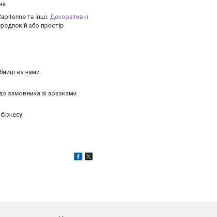
ня.
apitonne та інші.
Декоративні
ередпокій або простір
обництва нами
 до замовника зі зразками
 бізнесу.