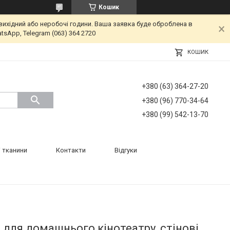
Кошик
вихідний або неробочі години. Ваша заявка буде оброблена в
tsApp, Telegram (063) 364 2720
КОШИК
+380 (63) 364-27-20
+380 (96) 770-34-64
+380 (99) 542-13-70
 тканини
Контакти
Відгуки
і для домашнього кінотеатру, стінові