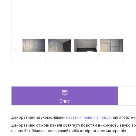
Опис
Декоративні звукоізоляційні
н
астенні
панели
з повсті
виготовлен
Декоративні стінові панелі обтягнуті повстям виконують звукоізо
панелей і оббивки, величезний вибір колірної гами матеріалів.