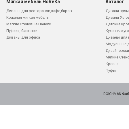
Мягкая мебель HoReKa
Каталог
Диваны для ресторанов,кафе,баров
Дивани прям
Кожаная мягкая мебель
Дивани Угло
Мягкие Стеновые Панели
Детские кро
Пуфики, банкетки
Кухонные уг
Диваны для офиса
Диваны для 
Модульные 
Дизайнерски
Мягкие Стен
Кресла
Пуфы