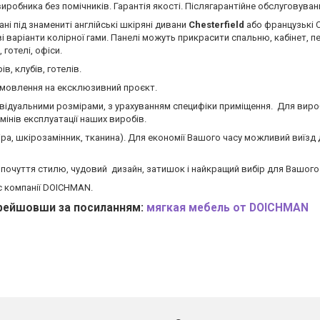
 виробника без
помічників. Гарантія якості. Післягарантійне обслуговуван
ані під знамениті англійські шкіряні дивани
Chesterfield
або французькі C
ві варіанти колірної гами. Панелі можуть прикрасити спальню, кабінет, п
 готелі, офіси.
в, клубів, готелів.
 замовлення на ексклюзивний проєкт.
ивідуальними розмірами, з урахуванням специфіки приміщення. Для вир
інів експлуатації наших виробів.
кіра, шкірозамінник, тканина). Для економії Вашого часу можливий виїзд
, почуття стилю, чудовий дизайн, затишок і найкращий вибір для Вашого
іс компанії DOICHMAN.
ерейшовши за посиланням
:
мягкая мебель от
DOICHMAN