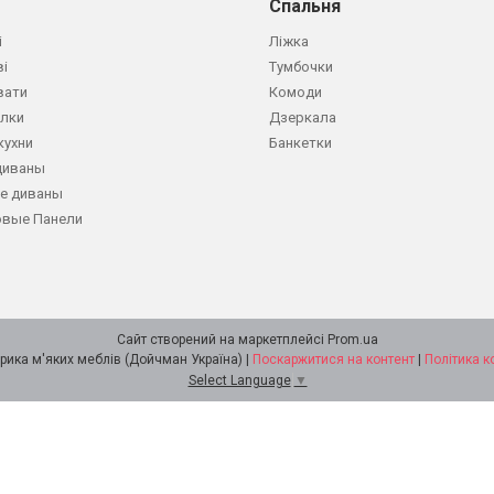
Спальня
і
Ліжка
ві
Тумбочки
вати
Комоди
олки
Дзеркала
кухни
Банкетки
диваны
е диваны
овые Панели
Сайт створений на маркетплейсі
Prom.ua
DOICHMAN Фабрика м'яких меблів (Дойчман Україна) |
Поскаржитися на контент
|
Політика к
Select Language
▼