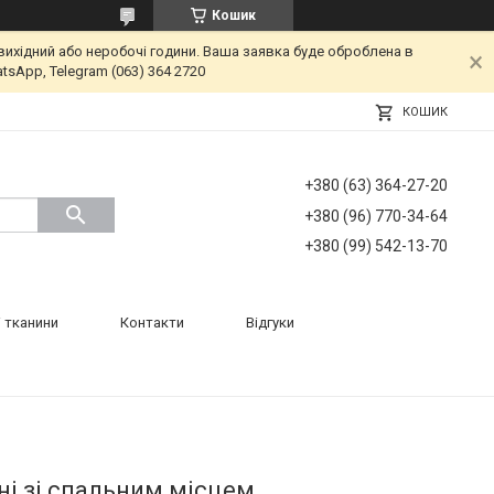
Кошик
вихідний або неробочі години. Ваша заявка буде оброблена в
tsApp, Telegram (063) 364 2720
КОШИК
+380 (63) 364-27-20
+380 (96) 770-34-64
+380 (99) 542-13-70
 тканини
Контакти
Відгуки
ні зі спальним місцем