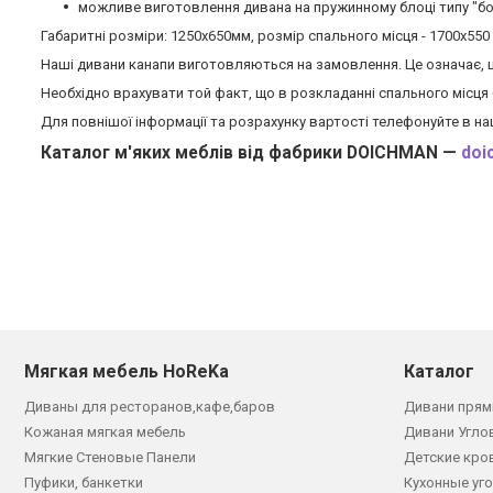
можливе виготовлення дивана на пружинному блоці типу "б
Габаритні розміри: 1250х650мм, розмір спального місця - 1700х550
Наші дивани канапи виготовляються на замовлення. Це означає, 
Необхідно врахувати той факт, що в розкладанні спального місця 
Для повнішої інформації та розрахунку вартості телефонуйте в наш
Каталог м'яких меблів від фабрики DOICHMAN —
doi
Мягкая мебель HoReKa
Каталог
Диваны для ресторанов,кафе,баров
Дивани прям
Кожаная мягкая мебель
Дивани Угло
Мягкие Стеновые Панели
Детские кро
Пуфики, банкетки
Кухонные уг