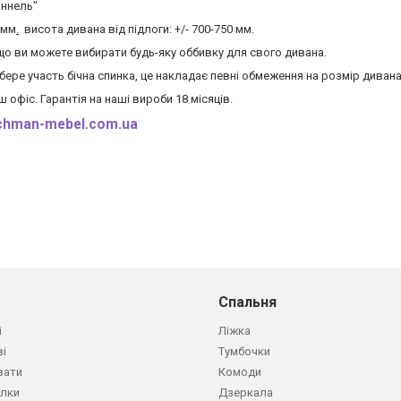
оннель"
 мм
.
висота дивана від підлоги: +/- 700-750 мм.
що ви можете вибирати будь-яку оббивку для свого дивана.
бере участь бічна спинка, це накладає певні обмеження на розмір дивана
 офіс. Гарантія на наші вироби 18 місяців.
chman-mebel.com.ua
Спальня
і
Ліжка
ві
Тумбочки
вати
Комоди
олки
Дзеркала