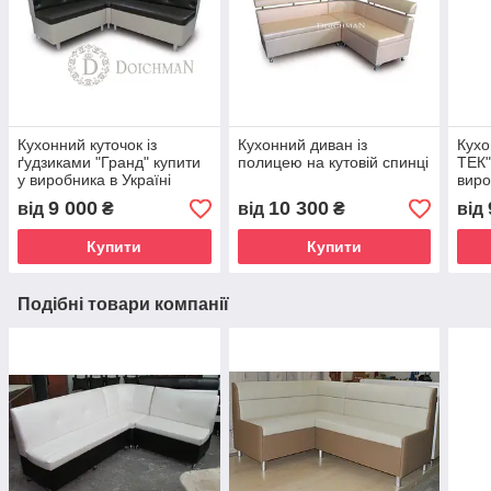
Кухонний куточок із
Кухонний диван із
Кухо
ґудзиками "Гранд" купити
полицею на кутовій спинці
ТЕК"
у виробника в Україні
виро
9 000
10 300
від
₴
від
₴
від
Купити
Купити
Подібні товари компанії