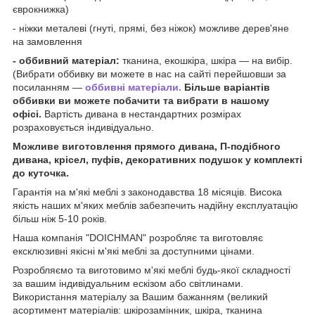
єврокнижка)
- ніжки металеві (гнуті, прямі, без ніжок) можливе дерев'яне
на замовлення
- оббивний матеріал:
тканина, екошкіра, шкіра — на вибір.
(Вибрати оббивку ви можете в нас на сайті перейшовши за
посиланням —
оббивні матеріали.
Більше варіантів
оббивки ви можете побачити та вибрати в нашому
офісі.
Вартість дивана в нестандартних розмірах
розраховується індивідуально.
Можливе виготовлення прямого дивана, П-подібного
дивана, крісел, пуфів, декоративних подушок у комплекті
до куточка.
Гарантія на м'які меблі з законодавства 18 місяців. Висока
якість наших м'яких меблів забезпечить надійну експлуатацію
більш ніж 5-10 років.
Наша компанія "DOICHMAN" розробляє та виготовляє
ексклюзивні якісні м'які меблі за доступними цінами.
Розробляємо та виготовимо м'які меблі будь-якої складності
за вашим індивідуальним ескізом або світлинами.
Використання матеріалу за Вашим бажанням (великий
асортимент матеріалів: шкірозамінник, шкіра, тканина