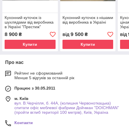
Кухонний куточок із
Кухонний куточок з нішами
Кухо
шухлядами від виробника
від виробника в Україні
ціна
в Україні "Престиж"
Укра
8 900
9 500
₴
від
₴
від
Купити
Купити
Про нас
Рейтинг не сформований
Менше 5 відгуків за останній рік
Працює з 30.05.2011
м. Київ
вул. В.Черчілля, б. 44А, (колишня Червоноткацька)
спитати офіс меблевої фабрики Дойчман "DOICHMAN"
(пройти вглиб території 100 метрів), Київ, Україна
Контакти