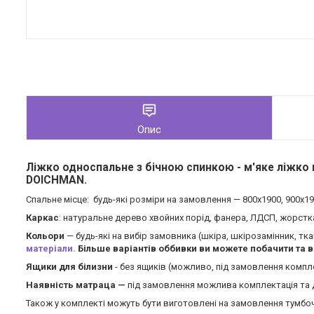
Опис
Ліжко односпальне з бічною спинкою
- м'яке ліжко
DOICHMAN.
Спальне місце: будь-які розміри на замовлення — 800х1900, 900х1
Каркас
: натуральне дерево хвойних порід, фанера, ЛДСП, жорстка
Кольори
— будь-які на вибір замовника (шкіра, шкірозамінник, т
матеріали.
Більше варіантів оббивки ви можете побачити та 
Ящики для білизни
- без ящиків (можливо, під замовлення компл
Наявність матраца —
під замовлення можлива комплектація та 
Також у комплекті можуть бути виготовлені на замовлення тумбочк