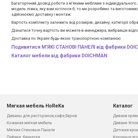
Багаторічний досвід роботи з м'якими меблями з індивідуального 
модель ліжка, яку вам хотілося б, то ми розробимо та виготовим
здійснюємо доставку і монтаж.
Вартість комплекту залежить від розмірів, дизайну, категорії обра
Дізнатися точну вартість ви можете в менеджера, вибравши відпо
Доставка по Україні будь-якою транспортною компанією.
Подивитися М'ЯКІ СТАНОВІ ПАНЕЛІ від фабрики DO
Каталог мебели
від фабрики DOICHMAN
Мягкая мебель HoReKa
Каталог
Диваны для ресторанов,кафе,баров
Дивани прям
Кожаная мягкая мебель
Дивани Угло
Мягкие Стеновые Панели
Детские кро
Пуфики, банкетки
Кухонные уг