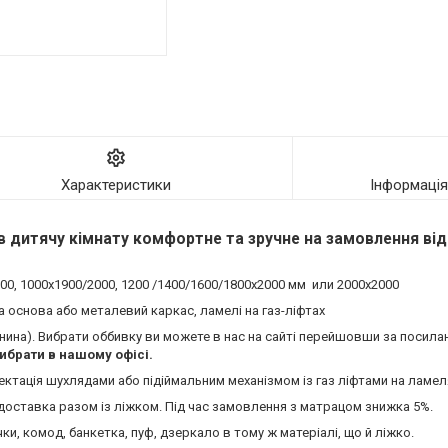
Характеристики
Інформаці
 в дитячу кімнату комфортне та зручне на замовлення ві
900, 1000х1900/2000, 1200 /1400/1600/1800х2000 мм или 2000х2000
 основа або металевий каркас, ламелі на газ-ліфтах
канина). Вибрати оббивку ви можете в нас на сайті перейшовши за посил
вибрати в нашому офісі.
ектація шухлядами або підіймальним механізмом із газ ліфтами на ламел
доставка разом із ліжком. Під час замовлення з матрацом знижка 5%.
и, комод, банкетка, пуф, дзеркало в тому ж матеріалі, що й ліжко.