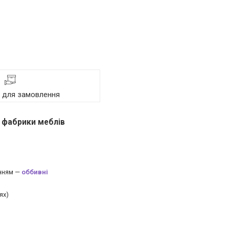
я для замовлення
д фабрики меблів
анням —
оббивні
ях)