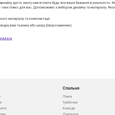
дизайну дасть змогу нам втілити будь-яке ваше бажання в реальність. Я
о таке ліжко для вас. Допоможемо з вибором дизайну та матеріалу. Які
ного матеріалу та комплектації.
відну вам тканину або шкіру (Шкірозамінник).
ICHMAN
Спальня
і
Ліжка
ві
Тумбочки
вати
Комоди
олки
Дзеркала