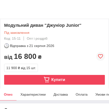
Модульний диван "Джуніор Junior"
Під замовлення
Код: 15-11
Опт і роздріб
Відправка з
21 серпня 2026
16 800
від
₴
11 900 ₴
від 15 шт.
Купити
Опис
Характеристики
Доставка
Оплата
Умови п