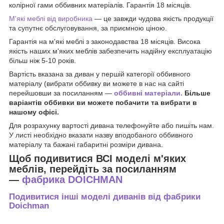
колірної гами оббивних матеріалів. Гарантія 18 місяців.
М'які меблі від виробника
— це завжди чудова якість продукції
та супутнє обслуговування, за приємною ціною.
Гарантія на м'які меблі з законодавства 18 місяців. Висока
якість наших м'яких меблів забезпечить надійну експлуатацію
більш ніж 5-10 років.
Вартість вказана за диван у першій категорії оббивного
матеріалу (вибрати оббивку ви можете в нас на сайті
перейшовши за посиланням —
оббивні матеріали.
Більше
варіантів оббивки ви можете побачити та вибрати в
нашому офісі.
Для розрахунку вартості дивана телефонуйте або пишіть нам.
У листі необхідно вказати назву вподобаного оббивного
матеріалу та бажані габаритні розміри дивана.
Щоб подивитися ВСІ моделі м'яких
меблів, перейдіть за посиланням
—
фабрика DOICHMAN
Подивитися інші моделі диванів від фабрики
Doichman