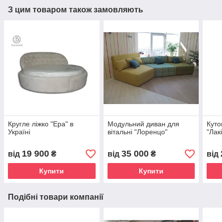
З цим товаром також замовляють
Кругле ліжко "Ера" в
Модульний диван для
Куто
Україні
вітальні "Лоренцо"
"Лак
19 900
35 000
від
₴
від
₴
від
Купити
Купити
Подібні товари компанії