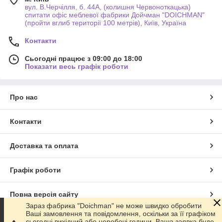
вул. В.Черчілля, б. 44А, (колишня Червоноткацька)
спитати офіс меблевої фабрики Дойчман "DOICHMAN"
(пройти вглиб території 100 метрів), Київ, Україна
Контакти
Сьогодні працює з 09:00 до 18:00
Показати весь графік роботи
Про нас
Контакти
Доставка та оплата
Графік роботи
Повна версія сайту
Зараз фабрика "Doichman" не може швидко обробити
Ваші замовлення та повідомлення, оскільки за її графіком
Сайт створено на маркетплейсі
Prom.ua
сьогодні вихідний або неробочі години. Ваша заявка буде