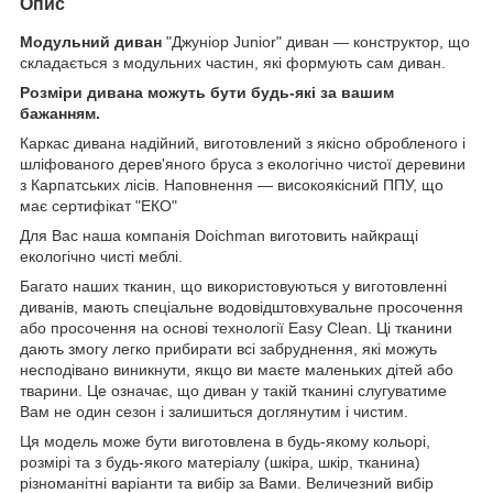
Опис
Модульний диван
"Джуніор Junior" диван — конструктор, що
складається з модульних частин, які формують сам диван.
Розміри дивана можуть бути будь-які за вашим
бажанням.
Каркас дивана надійний, виготовлений з якісно обробленого і
шліфованого дерев'яного бруса з екологічно чистої деревини
з Карпатських лісів. Наповнення — високоякісний ППУ, що
має сертифікат "ЕКО"
Для Вас наша компанія Doichman виготовить найкращі
екологічно чисті меблі.
Багато наших тканин, що використовуються у виготовленні
диванів, мають спеціальне водовідштовхувальне просочення
або просочення на основі технології Easy Clean. Ці тканини
дають змогу легко прибирати всі забруднення, які можуть
несподівано виникнути, якщо ви маєте маленьких дітей або
тварини. Це означає, що диван у такій тканині слугуватиме
Вам не один сезон і залишиться доглянутим і чистим.
Ця модель може бути виготовлена в будь-якому кольорі,
розмірі та з будь-якого матеріалу (шкіра, шкір, тканина)
різноманітні варіанти та вибір за Вами. Величезний вибір