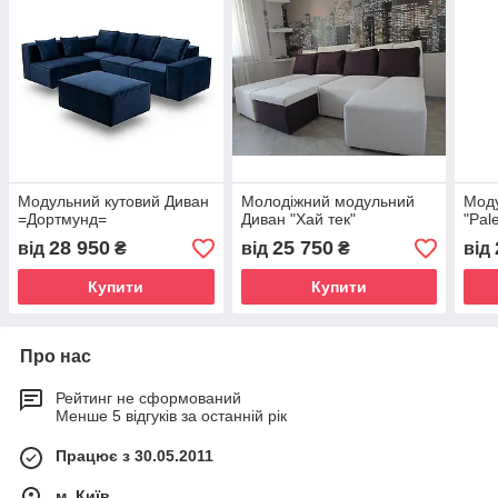
Модульний кутовий Диван
Молодіжний модульний
Моду
=Дортмунд=
Диван "Хай тек"
"Pal
28 950
25 750
від
₴
від
₴
від
Купити
Купити
Про нас
Рейтинг не сформований
Менше 5 відгуків за останній рік
Працює з 30.05.2011
м. Київ