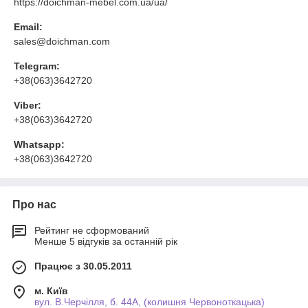
https://doichman-mebel.com.ua/ua/
Email:
sales@doichman.com
Telegram:
+38(063)3642720
Viber:
+38(063)3642720
Whatsapp:
+38(063)3642720
Про нас
Рейтинг не сформований
Менше 5 відгуків за останній рік
Працює з 30.05.2011
м. Київ
вул. В.Черчілля, б. 44А, (колишня Червоноткацька)