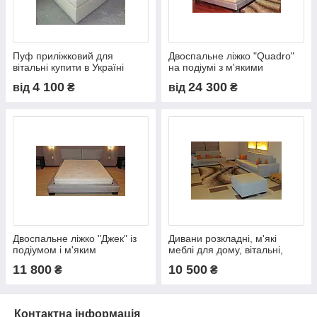
Пуф приліжковий для
Двоспальне ліжко "Quadro"
вітальні купити в Україні
на подіумі з м'якими
панелями купити на
4 100
24 300
від
₴
від
₴
замовлення від виробника
Двоспальне ліжко "Джек" із
Дивани розкладні, м'які
подіумом і м'яким
меблі для дому, вітальні,
наголов'ям від виробника в
комплект м'яких меблів
11 800
10 500
₴
₴
Україні
купити в Україні
Контактна інформація