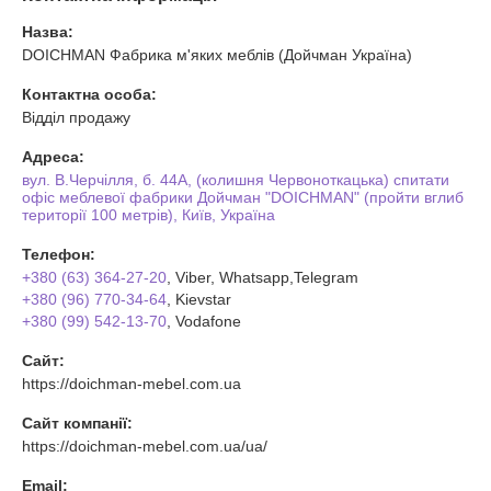
Назва:
DOICHMAN Фабрика м'яких меблів (Дойчман Україна)
Контактна особа:
Відділ продажу
Адреса:
вул. В.Черчілля, б. 44А, (колишня Червоноткацька) спитати
офіс меблевої фабрики Дойчман "DOICHMAN" (пройти вглиб
території 100 метрів), Київ, Україна
Телефон:
+380 (63) 364-27-20
, Viber, Whatsapp,Telegram
+380 (96) 770-34-64
, Kievstar
+380 (99) 542-13-70
, Vodafone
Сайт:
https://doichman-mebel.com.ua
Сайт компанії:
https://doichman-mebel.com.ua/ua/
Email: