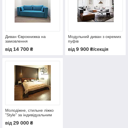
Диван Єврокнижка на
Модульний диван з окремих
замовлення
пуфів
14 700
9 900
від
₴
від
₴/секція
Молодіжне, стильне ліжко
"Style" за індивідуальним
дизайном
29 000
від
₴