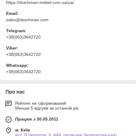
https://doichman-mebel.com.ua/ua/
Email:
sales@doichman.com
Telegram:
+38(063)3642720
Viber:
+38(063)3642720
Whatsapp:
+38(063)3642720
Про нас
Рейтинг не сформований
Менше 5 відгуків за останній рік
Працює з 30.05.2011
м. Київ
вул. В.Черчілля, б. 44А, (колишня Червоноткацька)