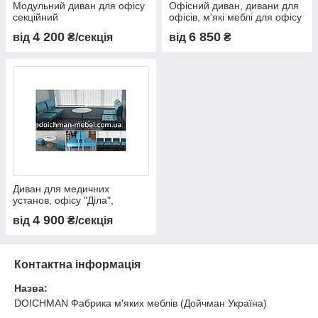
Модульний диван для офісу
Офісний диван, дивани для
секційний
офісів, м'які меблі для офісу
4 200
6 850
від
₴/секція
від
₴
Диван для медичних
установ, офісу "Діла",
виробник в Україні
4 900
від
₴/секція
Контактна інформація
Назва:
DOICHMAN Фабрика м'яких меблів (Дойчман Україна)