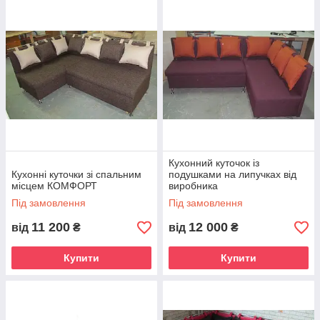
Кухонний куточок із
Кухонні куточки зі спальним
подушками на липучках від
місцем КОМФОРТ
виробника
Під замовлення
Під замовлення
11 200
12 000
від
₴
від
₴
Купити
Купити