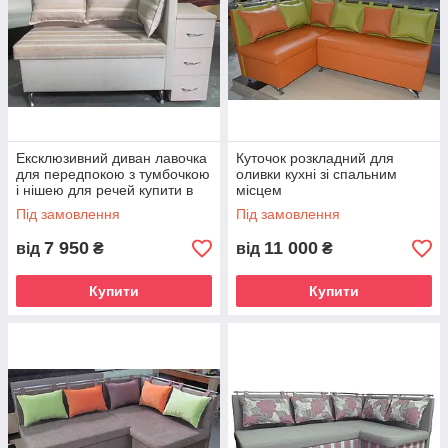
Ексклюзивний диван лавочка
Куточок розкладний для
для передпокою з тумбочкою
оливки кухні зі спальним
і нішею для речей купити в
місцем
Україні М'які меблі для кухні
Під замовлення
Під замовлення
7 950
11 000
від
₴
від
₴
Купити
Купити