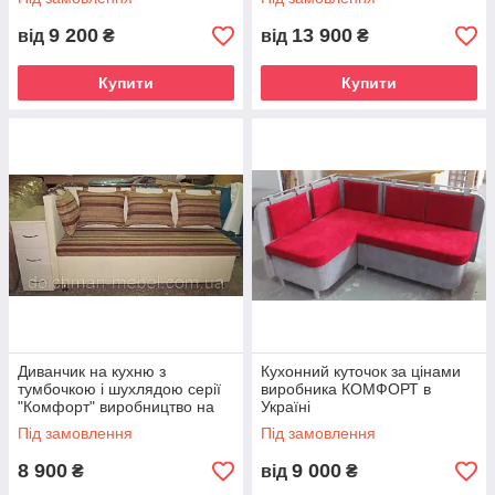
9 200
13 900
від
₴
від
₴
Купити
Купити
Диванчик на кухню з
Кухонний куточок за цінами
тумбочкою і шухлядою серії
виробника КОМФОРТ в
"Комфорт" виробництво на
Україні
замовлення
Під замовлення
Під замовлення
8 900
9 000
₴
від
₴