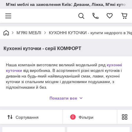
М'які меблі на замовлення Київ: Дивани, Ліжка, М'які куто
М'ЯКІ МЕБЛІ
КУХОННІ КУТОЧКИ - купити недорого в Укр
Кухонні куточки - серії КОМФОРТ
Наша компанія виготовляє великий модельний ряд
кухонні
куточки
від виробника. В асортименті різні моделі куточків і
диванів на будь-який найвишуканіший смак, лавки, кухонні
куточки зі спальним місцем і додатковими подушками, з
підлокітниками й без.
Також є можливість виготовити додаткові
пуфики
в такій
Показати все
самій колірній гамі та з того ж матеріалу, як Ваш кухонний
куточок.
Докладніше на будь-яке питання Вам дадуть відповідь по
одному з контактних телефонів. З радістю чекайте Вашого
Сортування
0
Фільтри
дзвінка.
Для швидкого розрахунку вартості дивана, а