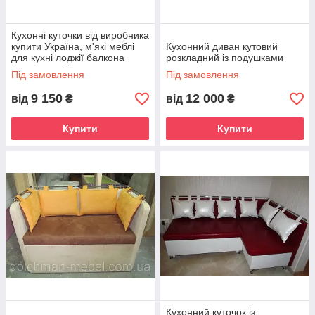
Кухонні куточки від виробника
купити Україна, м'які меблі
Кухонний диван кутовий
для кухні лоджії балкона
розкладний із подушками
Під замовлення
Під замовлення
9 150
12 000
від
₴
від
₴
Купити
Купити
Кухонний куточок із