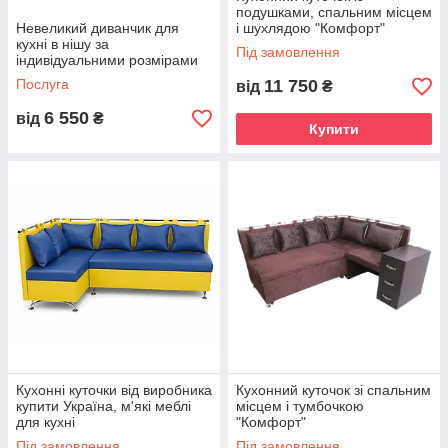
подушками, спальним місцем
Невеликий диванчик для
і шухлядою "Комфорт"
кухні в нішу за
Під замовлення
індивідуальними розмірами
Послуга
11 750
від
₴
6 550
від
₴
Купити
Кухонні куточки від виробника
Кухонний куточок зі спальним
купити Україна, м'які меблі
місцем і тумбочкою
для кухні
"Комфорт"
Під замовлення
Під замовлення