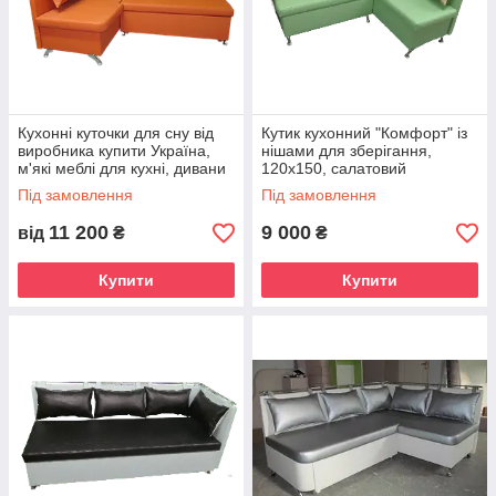
Кухонні куточки для сну від
Кутик кухонний "Комфорт" із
виробника купити Україна,
нішами для зберігання,
м'які меблі для кухні, дивани
120х150, салатовий
кухонні
Під замовлення
Під замовлення
11 200
9 000
від
₴
₴
Купити
Купити